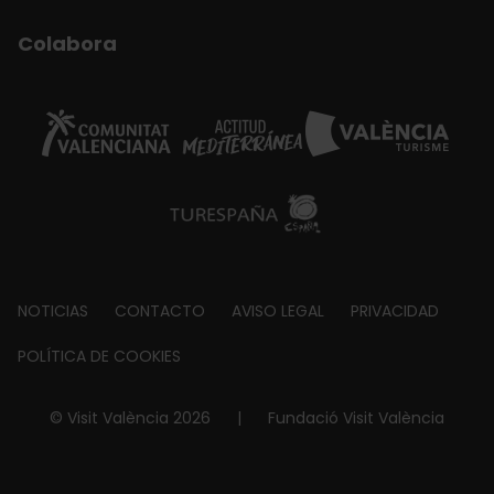
Colabora
Footer
NOTICIAS
CONTACTO
AVISO LEGAL
PRIVACIDAD
about
POLÍTICA DE COOKIES
© Visit València 2026
|
Fundació Visit València