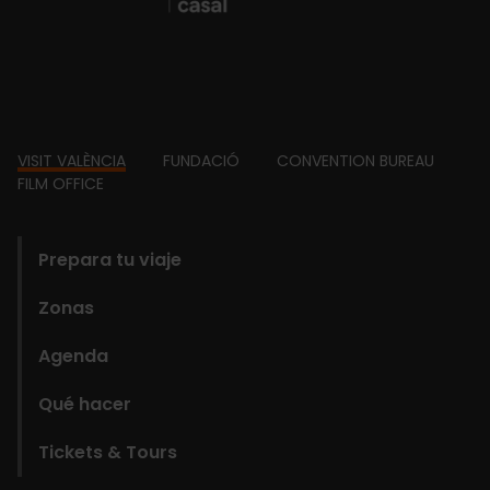
Footer
VISIT VALÈNCIA
FUNDACIÓ
CONVENTION BUREAU
FILM OFFICE
domains
Prepara tu viaje
Zonas
Agenda
Qué hacer
Tickets & Tours