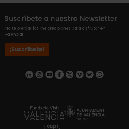
Suscríbete a nuestra Newsletter
¡No te pierdas los mejores planes para disfrutar en
València!
¡Suscríbete!
https://www.linkedin.com/company/turismo-valencia/mycompany/
https://www.instagram.com/visit_valencia/
https://www.youtube.com/user/Turisvale
https://www.facebook.com/turismov
https://twitter.com/Valenciatu
https://vimeo.com/visitva
https://open.spotif
https://api.whatsapp.com/se
https://fundacion.visitvalencia.com/