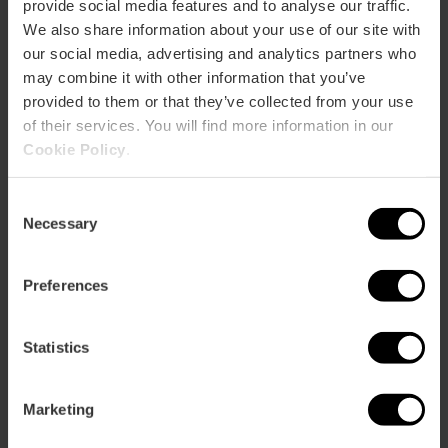
provide social media features and to analyse our traffic.
We also share information about your use of our site with
CLIENTES
our social media, advertising and analytics partners who
may combine it with other information that you’ve
provided to them or that they’ve collected from your use
of their services. You will find more information in our
Cookie Policy
.
Consent
Cómo llegar
Necessary
Selection
Preferences
Statistics
Abadía de Sant Martí 10
Marketing