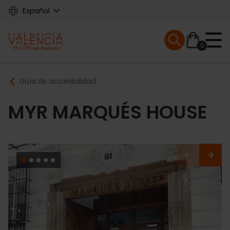
Skip
Español
to
main
Mobile menu ex
content
0
Main
Breadcrumb
Guía de accesibilidad
navigation
MYR MARQUÉS HOUSE