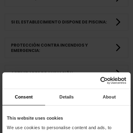
SI EL ESTABLECIMIENTO DISPONE DE PISCINA:
PROTECCIÓN CONTRA INCENDIOS Y
EMERGENCIA:
ACTIVIDADES DE ANIMACIÓN
Consent
Details
About
HABITACIONES
This website uses cookies
FORMACIÓN
We use cookies to personalise content and ads, to