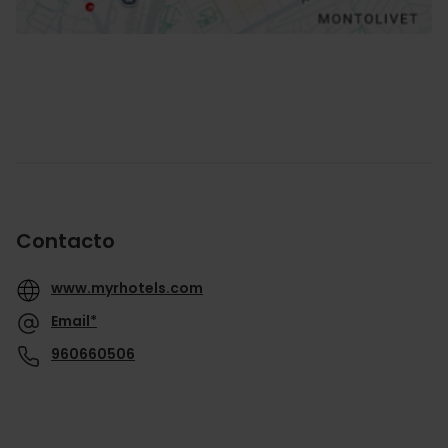
Contacto
www.myrhotels.com
Email*
960660506