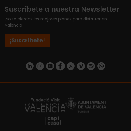
Suscríbete a nuestra Newsletter
¡No te pierdas los mejores planes para disfrutar en
València!
¡Suscríbete!
https://www.linkedin.com/company/turismo-valencia/mycompany/
https://www.instagram.com/visit_valencia/
https://www.youtube.com/user/Turisvale
https://www.facebook.com/turismov
https://twitter.com/Valenciatu
https://vimeo.com/visitva
https://open.spotif
https://api.whatsapp.com/se
https://fundacion.visitvalencia.com/