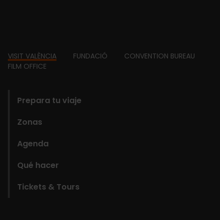
Footer
VISIT VALÈNCIA
FUNDACIÓ
CONVENTION BUREAU
FILM OFFICE
domains
Prepara tu viaje
Zonas
Agenda
Qué hacer
Tickets & Tours