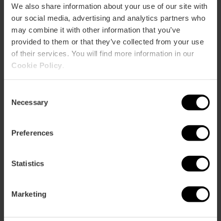
VISITANTES
We also share information about your use of our site with
our social media, advertising and analytics partners who
may combine it with other information that you’ve
provided to them or that they’ve collected from your use
of their services. You will find more information in our
Cookie Policy
.
Cómo llegar
Consent
Necessary
Selection
Preferences
C/Jorge Juan 19
Statistics
Marketing