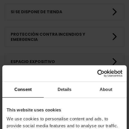
SI SE DISPONE DE TIENDA
PROTECCIÓN CONTRA INCENDIOS Y
EMERGENCIA
ESPACIO EXPOSITIVO
ACTIVIDADES PEDAGÓGICAS
Consent
Details
About
FORMACIÓN
This website uses cookies
We use cookies to personalise content and ads, to
provide social media features and to analyse our traffic.