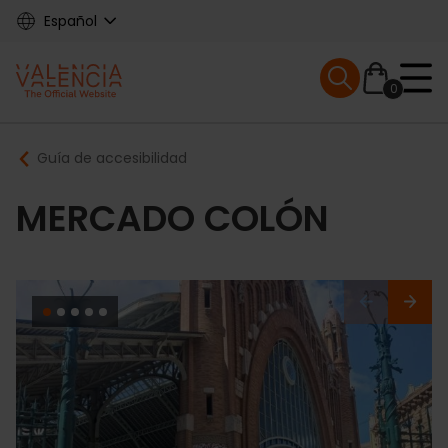
Skip
Español
to
main
Mobile menu ex
content
0
Main
Breadcrumb
Guía de accesibilidad
navigation
MERCADO COLÓN