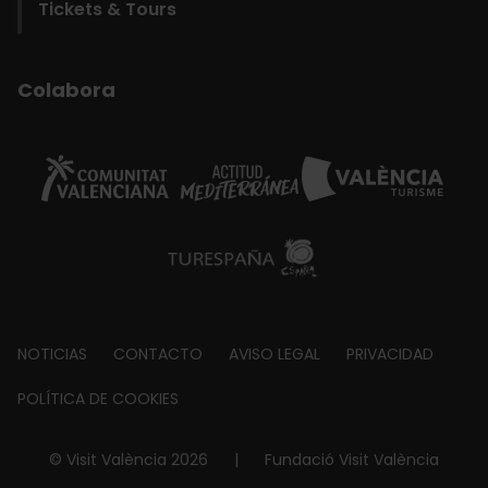
Tickets & Tours
Colabora
Footer
NOTICIAS
CONTACTO
AVISO LEGAL
PRIVACIDAD
about
POLÍTICA DE COOKIES
© Visit València 2026
|
Fundació Visit València