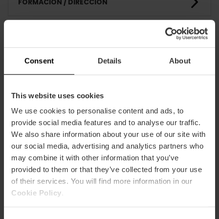
FORMACIÓN / DIRECCIÓN
CLIENTES
Consent
Details
About
This website uses cookies
We use cookies to personalise content and ads, to
provide social media features and to analyse our traffic.
Cómo llegar
We also share information about your use of our site with
our social media, advertising and analytics partners who
may combine it with other information that you’ve
provided to them or that they’ve collected from your use
of their services. You will find more information in our
Cookie Policy
.
Paseo de la Alameda 9