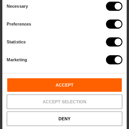
Consent
Necessary
Selection
Preferences
Statistics
ose
Marketing
ebar
p
Activar mapa
r
ation
ACCEPT
ACCEPT SELECTION
DENY
Cómo llegar