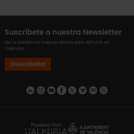
Suscríbete a nuestra Newsletter
¡No te pierdas los mejores planes para disfrutar en
València!
¡Suscríbete!
https://www.linkedin.com/company/turismo-valencia/mycompany/
https://www.instagram.com/visit_valencia/
https://www.youtube.com/user/Turisvale
https://www.facebook.com/turismov
https://twitter.com/Valenciatu
https://vimeo.com/visitva
https://open.spotif
https://api.whatsapp.com/se
https://fundacion.visitvalencia.com/