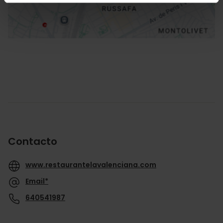
Contacto
www.restaurantelavalenciana.com
Email*
640541987