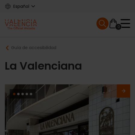
Skip
Español
to
main
Mobile menu ex
content
0
Main
Breadcrumb
Guía de accesibilidad
navigation
La Valenciana