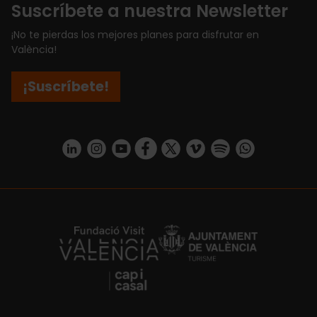
Suscríbete a nuestra Newsletter
¡No te pierdas los mejores planes para disfrutar en
València!
¡Suscríbete!
https://www.linkedin.com/company/turismo-valencia/mycompany/
https://www.instagram.com/visit_valencia/
https://www.youtube.com/user/Turisvale
https://www.facebook.com/turismov
https://twitter.com/Valenciatu
https://vimeo.com/visitva
https://open.spotif
https://api.whatsapp.com/se
https://fundacion.visitvalencia.com/