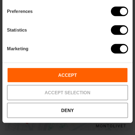
Preferences
Statistics
ose
ebar
p
Marketing
Activar mapa
r
ation
ACCEPT
ACCEPT SELECTION
Cómo llegar
DENY