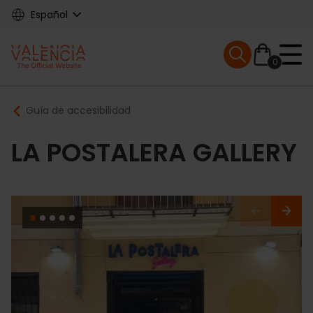
Skip
Español
to
main
Mobile menu ex
content
0
Main
Breadcrumb
Guía de accesibilidad
navigation
LA POSTALERA GALLERY