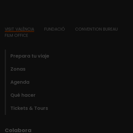
Footer
VISIT VALÈNCIA
FUNDACIÓ
CONVENTION BUREAU
FILM OFFICE
domains
Prepara tu viaje
Zonas
Agenda
Qué hacer
Tickets & Tours
Colabora