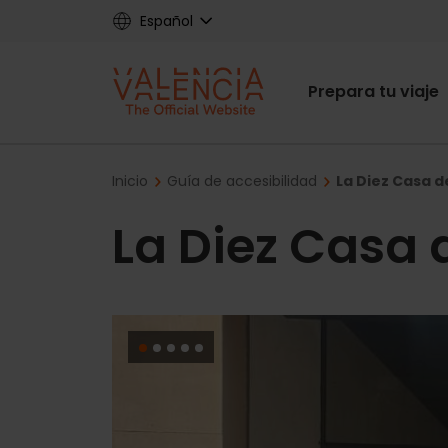
Skip
Español
to
main
Main
content
Prepara tu viaje
navigat
Breadcrumb
Inicio
Guía de accesibilidad
La Diez Casa d
La Diez Casa 