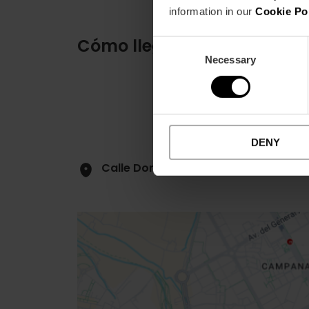
information in our
Cookie Po
Cómo llegar
Consent
Necessary
Selection
DENY
Calle Don Armando Palacio Valdés, 1