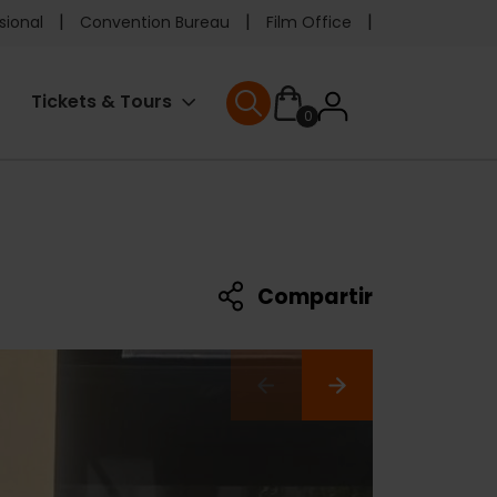
e
sional
Convention Bureau
Film Office
ader
User
Tickets & Tours
0
enu
User menu
accoun
menu
Compartir