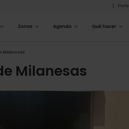
Pr
Profe
he
Zonas
Agenda
Qué hacer
m
ion
e Milanesas
de Milanesas