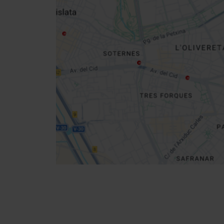
Close
sidebar
da
map
Get
your
location
Cómo llegar