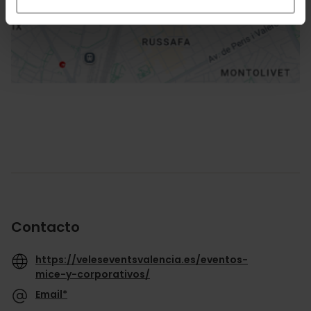
Cómo llegar
Contacto
https://veleseventsvalencia.es/eventos-
mice-y-corporativos/
Email*