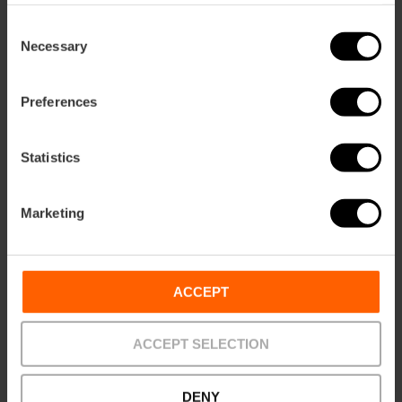
Consent
Necessary
Selection
Preferences
Statistics
Marketing
ose
ebar
p
Activar mapa
r
ACCEPT
ation
ACCEPT SELECTION
DENY