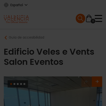
Skip
Español
to
main
Mobile menu ex
content
0
Main
Breadcrumb
Guía de accesibilidad
navigation
Edificio Veles e Vents
Salon Eventos