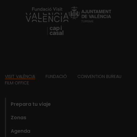
https://fundacion.visitvalencia.com/
Footer
VISIT VALÈNCIA
FUNDACIÓ
CONVENTION BUREAU
FILM OFFICE
domains
Prepara tu viaje
Zonas
Agenda