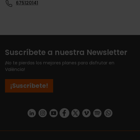
675120141
Suscríbete a nuestra Newsletter
¡No te pierdas los mejores planes para disfrutar en
València!
¡Suscríbete!
https://www.linkedin.com/company/turismo-valencia/mycompany/
https://www.instagram.com/visit_valencia/
https://www.youtube.com/user/Turisvale
https://www.facebook.com/turismov
https://twitter.com/Valenciatu
https://vimeo.com/visitva
https://open.spotif
https://api.whatsapp.com/se