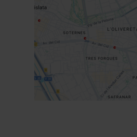
Close
sidebar
da
map
Get
your
location
Cómo llegar