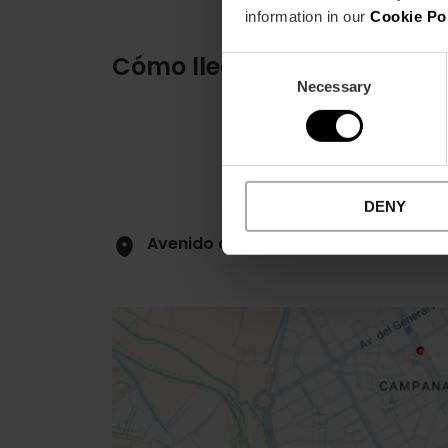
information in our
Cookie Po
Cómo llegar
Consent
Necessary
Selection
DENY
Avenido del Puerto 20