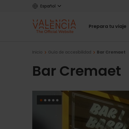
Skip
Español
to
main
Main
content
Prepara tu viaje
navigat
Breadcrumb
Inicio
Guía de accesibilidad
Bar Cremaet
Bar Cremaet