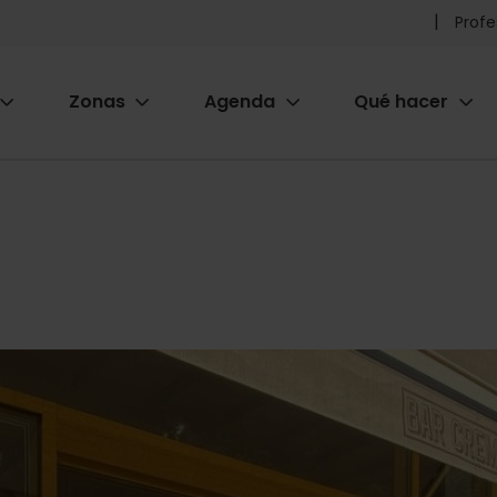
Pr
Profe
he
Zonas
Agenda
Qué hacer
m
ion