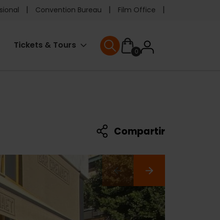
e
sional
Convention Bureau
Film Office
ader
User
Tickets & Tours
0
enu
User menu
accoun
menu
Compartir