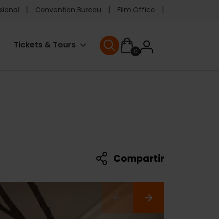
e
sional
Convention Bureau
Film Office
ader
User
Tickets & Tours
0
enu
User menu
accoun
menu
Compartir