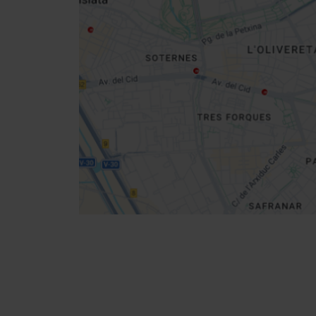
sidebar
da
map
Get
your
location
Cómo llegar