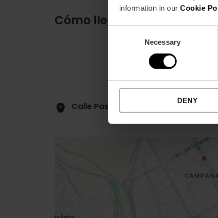
information in our
Cookie Po
Cómo llegar
Consent
Necessary
Selection
DENY
Calle Pascual y Genis, 19
Close