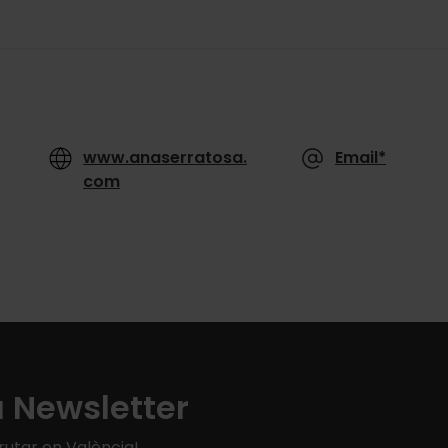
www.anaserratosa.
Email*
com
a Newsletter
rutar en València!