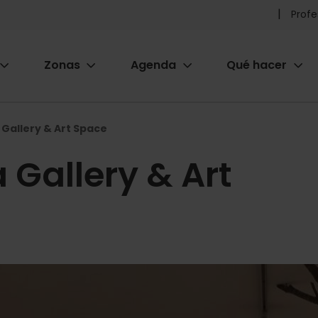
Pr
Profe
he
Zonas
Agenda
Qué hacer
m
ion
Gallery & Art Space
 Gallery & Art