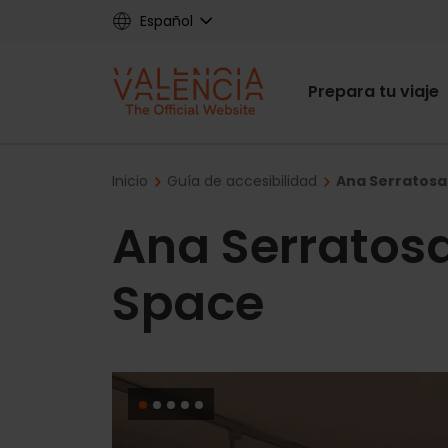
Skip
Español
to
main
Main
content
Prepara tu viaje
navigat
Breadcrumb
Inicio
Guía de accesibilidad
Ana Serratosa 
Ana Serratosa
Space