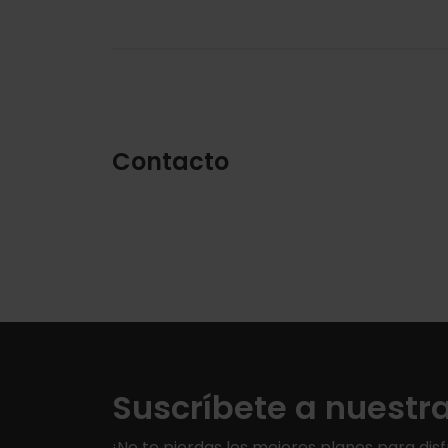
Contacto
Suscríbete a nuestr
¡No te pierdas los mejores planes para disf