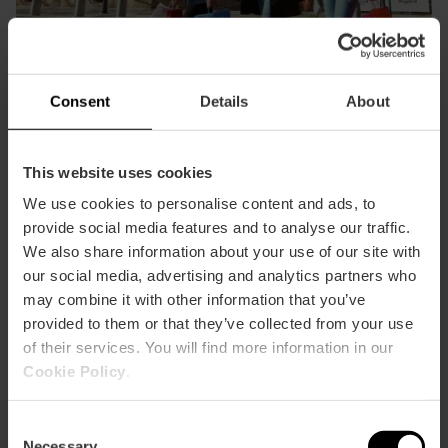
Consent
Details
About
Geschäfte
This website uses cookies
Bis zu 20% Ermäßigung in Geschäften, Schmuck-,
We use cookies to personalise content and ads, to
Kunsthandwerk- und Gourmetläden
provide social media features and to analyse our traffic.
We also share information about your use of our site with
our social media, advertising and analytics partners who
Ermässigunsen
may combine it with other information that you’ve
provided to them or that they’ve collected from your use
of their services. You will find more information in our
Cookie Policy
.
Consent
Necessary