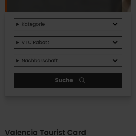
Valencia
Kategorie
Tourist
VTC Rabatt
Card
discounts
Nachbarschaft
Suche
Valencia Tourist Card