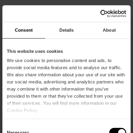
Pour voir le
musée des Sciences
, on recommande
deux heures
, mais tu peux y passer bien plus de temps
si tu participes à un atelier.
Consent
Details
About
Si tu veux visiter l’intérieur du bâtiment du
Palau de les
Arts
, il te faudra compter au moins
une heure
pour le
faire.
This website uses cookies
Le
billet combiné pour les trois espaces
est la meilleure
We use cookies to personalise content and ads, to
option : il te permet de t’organiser avec une totale
provide social media features and to analyse our traffic.
flexibilité, et tu peux entrer et sortir des bâtiments autant
We also share information about your use of our site with
de fois que tu le souhaites le même jour.
our social media, advertising and analytics partners who
may combine it with other information that you’ve
provided to them or that they’ve collected from your use
of their services. You will find more information in our
Cookie Policy
.
Économise sur ton billet avec la
Consent
Valencia Tourist Card
Necessary