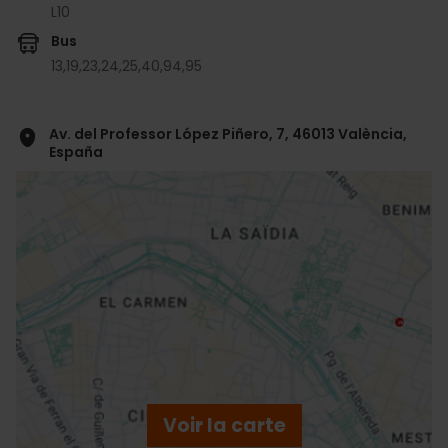
L10
Bus
13,
19,
23,
24,
25,
40,
94,
95
Av. del Professor López Piñero, 7, 46013 València,
España
ose
ebar
p
Voir la carte
r