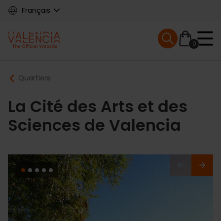
Skip
Français
to
main
Mobile menu ex
content
0
Main
Breadcrumb
Quartiers
navigation
La Cité des Arts et des
Sciences de Valencia