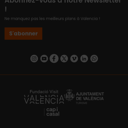
Abonnez-vous à notre Newsletter
!
Ne manquez pas les meilleurs plans à Valencia !
S'abonner
https://www.instagram.com/visit_valencia/
https://www.youtube.com/user/Turisvalenc
https://www.facebook.com/Valencia.E
https://twitter.com/ValenciaEspa
https://vimeo.com/visitvalen
https://www.linkedin.com/company/turismo-valencia/
https://api.whatsapp.com/send/?
https://fundacion.visitvalencia.com/