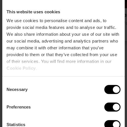
This website uses cookies
Centro de Bienestar Al Amira
Nava
We use cookies to personalise content and ads, to
Ciutat de les Arts i Alameda
Russafa
provide social media features and to analyse our traffic.
We also share information about your use of our site with
our social media, advertising and analytics partners who
may combine it with other information that you’ve
provided to them or that they’ve collected from your use
of their services. You will find more information in our
Cookie Policy
.
Consent
Cirurgia bariàtrica
Necessary
Selection
València unix la seua saludable dieta mediterrània
amb professionals d'excel·lència per a combatre el
Preferences
sobrepés. Troba els millors especialistes en cirurgia i
tractaments avançats per a reduir riscos i millorar la
Statistics