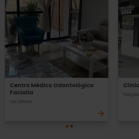
Centro Médico Odontológico
Clíni
Facialia
Platges
Les afores