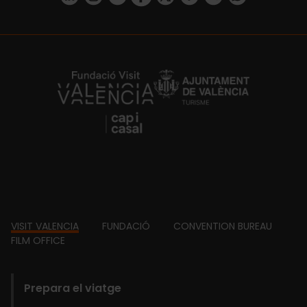
https://fundacion.visitvalencia.com/
Footer
VISIT VALENCIA
FUNDACIÓ
CONVENTION BUREAU
FILM OFFICE
domains
Prepara el viatge