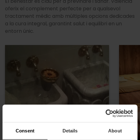
El benestar és clau per a previndre i sanar. València
oferix el complement perfecte per a qualsevol
tractament mèdic amb múltiples opcions dedicades
a la cura integral, garantint salut i equilibri en un
entorn únic.
Consent
Details
About