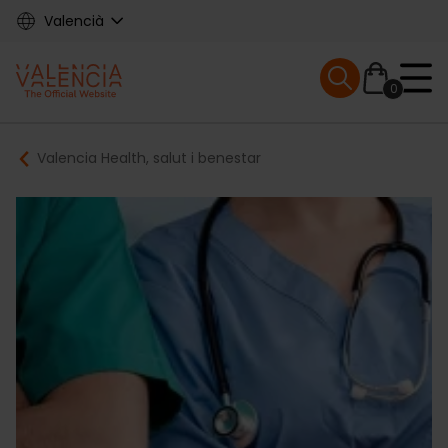
Skip
Valencià
to
main
Mobile menu ex
content
0
Main
Breadcrumb
Valencia Health, salut i benestar
navigation