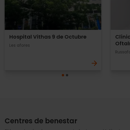
Hospital Vithas 9 de Octubre
Clíni
Oftal
Les afores
Russafa
Centres de benestar