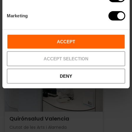
teua qualitat de vida.
Marketing
ACCEPT
ACCEPT SELECTION
DENY
Quirónsalud Valencia
Ciutat de les Arts i Alameda