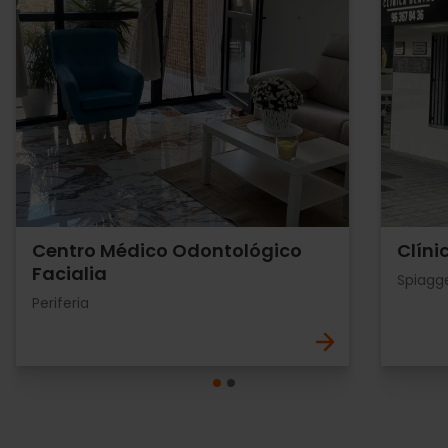
Centro Médico Odontológico
Clíni
Facialia
Spiagge
Periferia