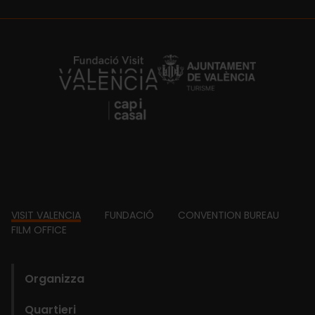
https://fundacion.visitvalencia.com/
Footer
VISIT VALENCIA
FUNDACIÓ
CONVENTION BUREAU
FILM OFFICE
domains
Organizza
Quartieri