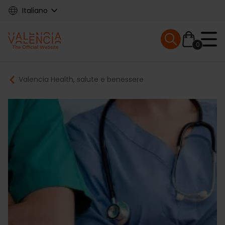
Skip
Italiano
to
main
Mobile menu ex
content
0
Main
Breadcrumb
Valencia Health, salute e benessere
navigation