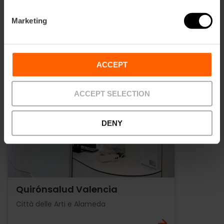
Marketing
ACCEPT
ACCEPT SELECTION
DENY
Quirónsalud Valencia
Città delle Arti e Alameda