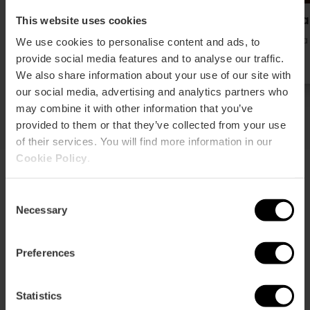
Centro de Bienestar Al Amira
Nava
This website uses cookies
Città delle Arti e Alameda
Ruzafa
We use cookies to personalise content and ads, to
provide social media features and to analyse our traffic.
We also share information about your use of our site with
our social media, advertising and analytics partners who
may combine it with other information that you’ve
provided to them or that they’ve collected from your use
of their services. You will find more information in our
Cookie Policy
.
Consent
Chirurgia bariatrica
Necessary
Selection
Valencia unisce la sua sana dieta mediterranea a
professionisti d'eccellenza per combattere il
Preferences
sovrappeso. Trova i migliori specialisti in chirurgia e
trattamenti avanzati per ridurre i rischi e migliorare
la tua qualità di vita.
Statistics