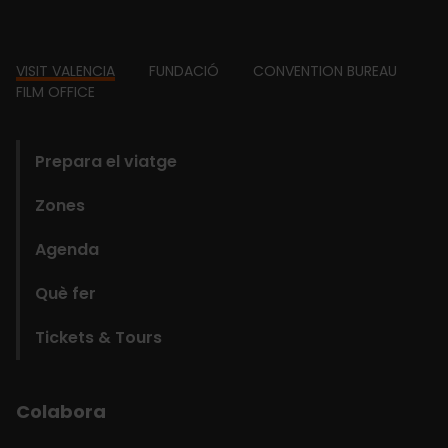
Footer
VISIT VALENCIA
FUNDACIÓ
CONVENTION BUREAU
FILM OFFICE
domains
Prepara el viatge
Zones
Agenda
Què fer
Tickets & Tours
Colabora