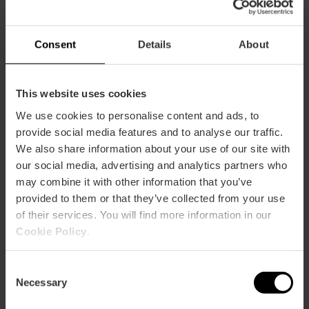
Informació pràctica
Horari
Consent
Details
About
IDIOMES EN ELS QUE PODEN ATENDRE ELS PACIENTS
Castellà, anglès, rus
This website uses cookies
We use cookies to personalise content and ads, to
provide social media features and to analyse our traffic.
We also share information about your use of our site with
our social media, advertising and analytics partners who
may combine it with other information that you’ve
Com arribar
provided to them or that they’ve collected from your use
of their services. You will find more information in our
Bus
Cookie Policy
.
67,
98,
99
Consent
Necessary
Selection
Calle de la Vall de la Ballestera, 59 46015 València