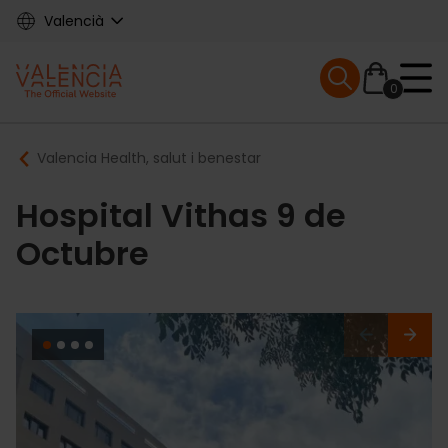
Skip
Valencià
to
main
Mobile menu ex
content
0
Main
Breadcrumb
Valencia Health, salut i benestar
navigation
Hospital Vithas 9 de
Octubre