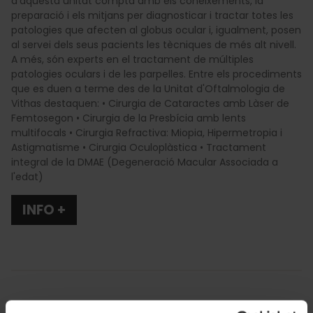
d'aquesta unitat compta amb els coneixements, la
preparació i els mitjans per diagnosticar i tractar totes les
patologies que afecten al globus ocular i, igualment, posen
al servei dels seus pacients les tècniques de més alt nivell.
A més, són experts en el tractament de múltiples
patologies oculars i de les parpelles. Entre els procediments
que es duen a terme des de la Unitat d'Oftalmologia de
Vithas destaquen: • Cirurgia de Cataractes amb Làser de
Femtosegon • Cirurgia de la Presbícia amb lents
multifocals • Cirurgia Refractiva: Miopia, Hipermetropia i
Astigmatisme • Cirurgia Oculoplàstica • Tractament
integral de la DMAE (Degeneració Macular Associada a
l'edat)
INFO +