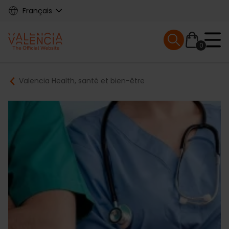
Skip
Français
to
main
Mobile menu ex
content
0
Main
Breadcrumb
Valencia Health, santé et bien-être
navigation