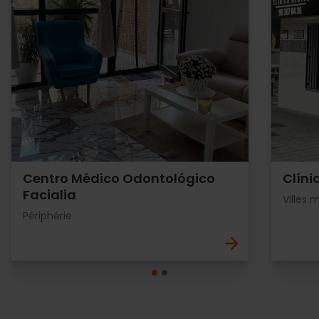
Centro Médico Odontológico
Clíni
Facialia
Villes 
Périphérie