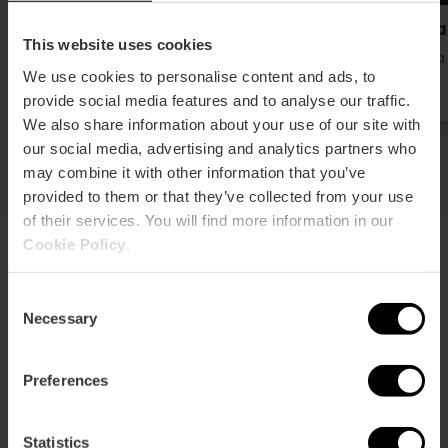
Centro de Bienestar Al Amira
Nava
This website uses cookies
Cité des Arts et Alameda
Ruzafa
We use cookies to personalise content and ads, to
provide social media features and to analyse our traffic.
We also share information about your use of our site with
our social media, advertising and analytics partners who
may combine it with other information that you’ve
provided to them or that they’ve collected from your use
of their services. You will find more information in our
Cookie Policy
.
Chirurgie bariatrique
Consent
Necessary
Selection
Valencia associe son régime méditerranéen sain à
des professionnels d'excellence pour lutter contre le
surpoids. Trouvez les meilleurs spécialistes en
Preferences
chirurgie et traitements avancés pour réduire les
risques et améliorer votre qualité de vie.
Statistics