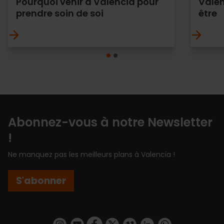
Pourquoi venir à Valencia pour
Valen
prendre soin de soi
être
Abonnez-vous à notre Newsletter
!
Ne manquez pas les meilleurs plans à Valencia !
S'abonner