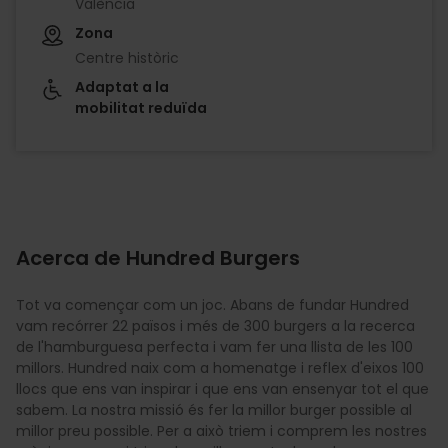
València
Zona
Centre històric
Adaptat a la
mobilitat reduïda
Acerca de Hundred Burgers
Tot va començar com un joc. Abans de fundar Hundred
vam recórrer 22 països i més de 300 burgers a la recerca
de l'hamburguesa perfecta i vam fer una llista de les 100
millors. Hundred naix com a homenatge i reflex d'eixos 100
llocs que ens van inspirar i que ens van ensenyar tot el que
sabem. La nostra missió és fer la millor burger possible al
millor preu possible. Per a això triem i comprem les nostres