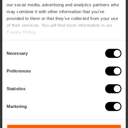
our social media, advertising and analytics partners who
may combine it with other information that you’ve
Restaurant
provided to them or that they’ve collected from your use
100
of their services. You will find more information in our
Cookie Policy
.
Consent
Necessary
Selection
Com arribar
Preferences
Metro
L3,
L5,
L9
Statistics
Bus
10,
19,
31,
70,
71,
72
Marketing
Calle San Vicente Mártir, 44 46001 València