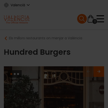
Skip
Valencià
to
main
Mobile menu ex
content
0
Main
Breadcrumb
Els millors restaurants on menjar a València
navigation
Hundred Burgers