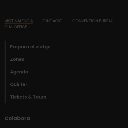
Footer
VISIT VALENCIA
FUNDACIÓ
CONVENTION BUREAU
FILM OFFICE
domains
Prepara el viatge
Zones
Agenda
Què fer
Tickets & Tours
Colabora