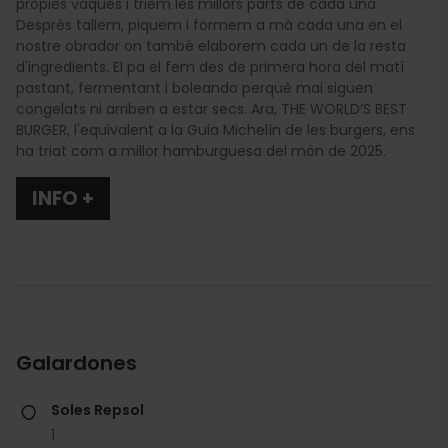
pròpies vaques i triem les millors parts de cada una.
Després tallem, piquem i formem a mà cada una en el
nostre obrador on també elaborem cada un de la resta
d'ingredients. El pa el fem des de primera hora del matí
pastant, fermentant i boleando perquè mai siguen
congelats ni arriben a estar secs. Ara, THE WORLD’S BEST
BURGER, l'equivalent a la Guia Michelín de les burgers, ens
ha triat com a millor hamburguesa del món de 2025.
INFO +
Galardones
Soles Repsol
1