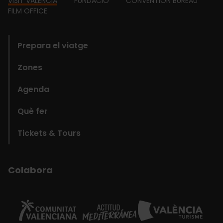
Footer
VISIT VALENCIA
FUNDACIÓ
CONVENTION BUREAU
FILM OFFICE
domains
Prepara el viatge
Zones
Agenda
Què fer
Tickets & Tours
Colabora