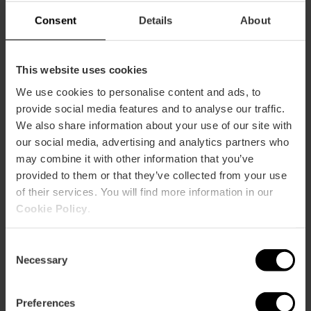
Compres
Consent
Details
About
Agència de viatges
Artesania
This website uses cookies
Joieria
Mercat
We use cookies to personalise content and ads, to
Òptica
provide social media features and to analyse our traffic.
Botiga d’alimentació
We also share information about your use of our site with
Botiga de roba
our social media, advertising and analytics partners who
Botiga de souvenirs
may combine it with other information that you’ve
provided to them or that they’ve collected from your use
of their services. You will find more information in our
Cookie Policy
.
Oci
Consent
Necessary
Arts escèniques
Selection
Casino
Cinema
Preferences
Concert