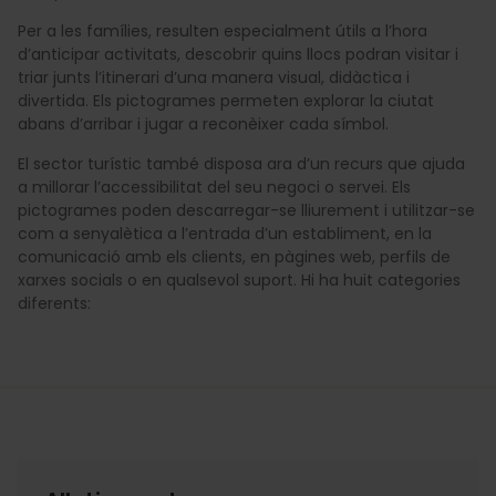
Per a les famílies, resulten especialment útils a l’hora
d’anticipar activitats, descobrir quins llocs podran visitar i
triar junts l’itinerari d’una manera visual, didàctica i
divertida. Els pictogrames permeten explorar la ciutat
abans d’arribar i jugar a reconèixer cada símbol.
El sector turístic també disposa ara d’un recurs que ajuda
a millorar l’accessibilitat del seu negoci o servei. Els
pictogrames poden descarregar-se lliurement i utilitzar-se
com a senyalètica a l’entrada d’un establiment, en la
comunicació amb els clients, en pàgines web, perfils de
xarxes socials o en qualsevol suport. Hi ha huit categories
diferents: