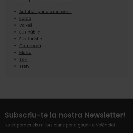
Autobús per a excursions
Barca
Vaixell
Bus públic
Bus turístic
Catamarà
Metro
Taxi
Tren
Subscriu-te la nostra Newsletter!
No et perdes els millors plans per a gaudir a València!