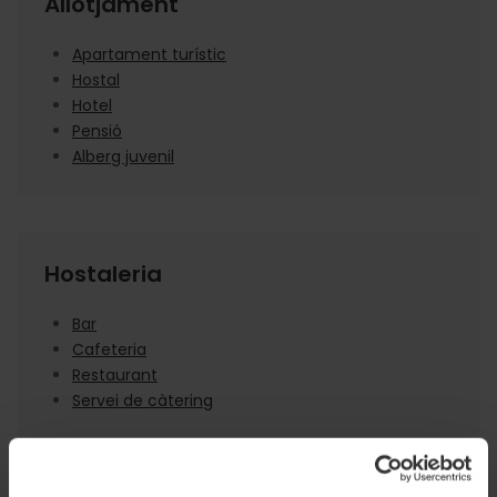
Allotjament
Apartament turístic
Hostal
Hotel
Pensió
Alberg juvenil
Hostaleria
Bar
Cafeteria
Restaurant
Servei de càtering