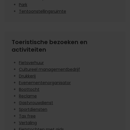
Park
Tentoonstellingsruimte
Toeristische bezoeken en
activiteiten
Fietsverhuur
Cultureel managementbedrijf
Drukkerij
Evenementenorganisator
Boottocht
Reclame
Gastvrouwdienst
Sportdiensten
Tax free
Vertaling
Fietstochten met gids