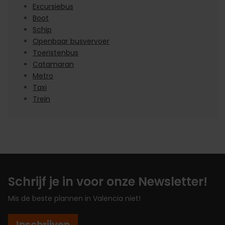
Excursiebus
Boot
Schip
Openbaar busvervoer
Toeristenbus
Catamaran
Metro
Taxi
Trein
Schrijf je in voor onze Newsletter!
Mis de beste plannen in Valencia niet!
Inschrijven