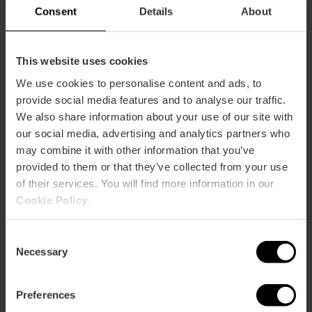
Reisbureau
Consent
Details
About
Ambacht
Juwelier
Markt
This website uses cookies
Optiek
We use cookies to personalise content and ads, to
Voedselwinkel
provide social media features and to analyse our traffic.
Kledingwinkel
We also share information about your use of our site with
Souvenirwinkel
our social media, advertising and analytics partners who
may combine it with other information that you’ve
provided to them or that they’ve collected from your use
of their services. You will find more information in our
vrije tijd
Cookie Policy
.
Podiumkunsten
Consent
Casino
Necessary
Selection
Bioscoop
Concert
Disco
Preferences
Speelhal