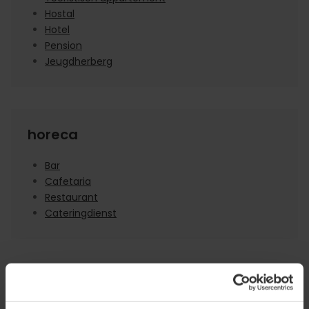
Hostal
Hotel
Pension
Jeugdherberg
horeca
Bar
Cafetaria
Restaurant
Cateringdienst
winkelen