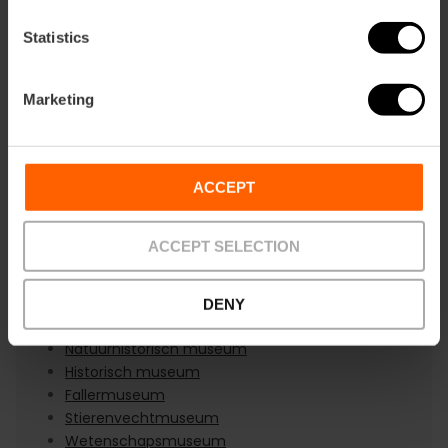
Theater
Terrasbar
Statistics
Marketing
Musea en monumenten
Biopark
ACCEPT
Stad van de Kunsten en Wetenschappen
Culturele stichting
ACCEPT SELECTION
Tuin
Monument
Museum
DENY
Kunstmuseum
Natuurhistorisch museum
Historisch museum
Fallermuseum
Stierenvechtmuseum
Wetenschapsmuseum