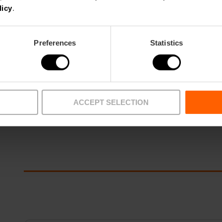
licy
.
Preferences
Statistics
ACCEPT SELECTION
Març