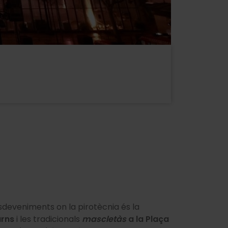
sdeveniments on la pirotècnia és la
urns
i les tradicionals
mascletàs
a la Plaça