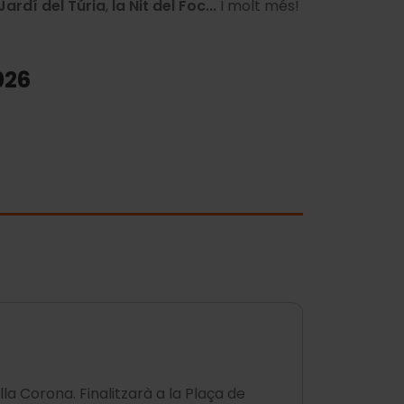
 Jardí del Túria
,
la Nit del Foc...
I molt més!
026
la Corona. Finalitzarà a la Plaça de