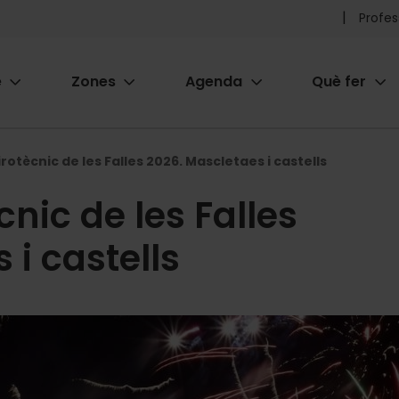
Pr
Profes
he
e
Zones
Agenda
Què fer
me
ion
rotècnic de les Falles 2026. Mascletaes i castells
nic de les Falles
 i castells