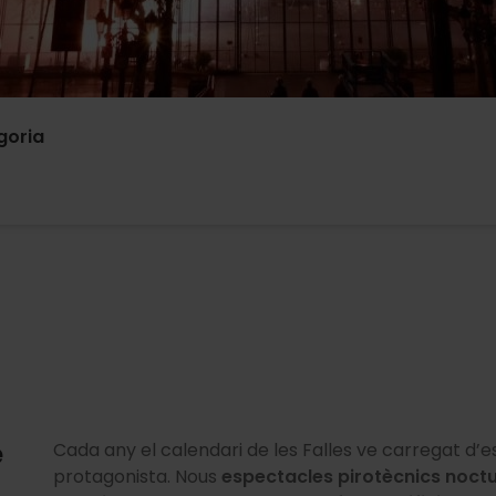
goria
e
Cada any el calendari de les Falles ve carregat d’e
protagonista. Nous
espectacles pirotècnics noct