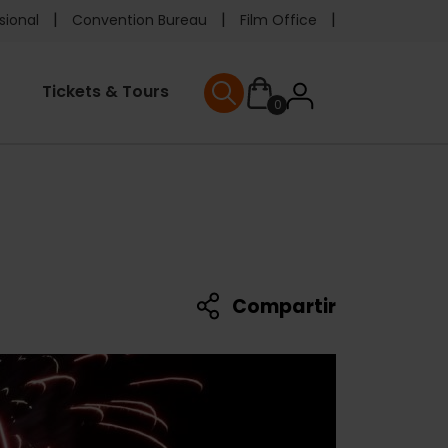
e
sional
Convention Bureau
Film Office
ader
User
Tickets & Tours
0
nu
User menu
accoun
menu
Compartir