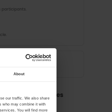
s participants.
cle.
ça de l’Ajuntament.
About
se our traffic. We also share
ers who may combine it with
 services. You will find more