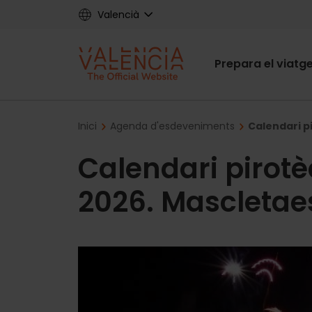
Skip
Valencià
to
main
Main
content
Prepara el viatg
navigat
Breadcrumb
Inici
Agenda d'esdeveniments
Calendari pi
Calendari pirotèc
2026. Mascletaes