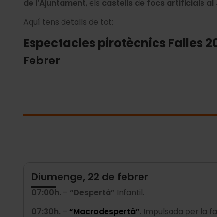
de l’Ajuntament
, els
castells de focs artificials al
Aquí tens detalls de tot:
Espectacles pirotècnics Falles 2
Febrer
Diumenge, 22 de febrer
07:00h.
–
“Despertà”
Infantil.
07:30h.
–
“Macrodespertà”
.
Impulsada per la fal