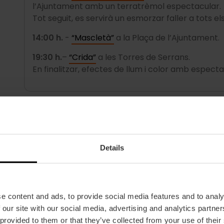
l’Ajuntament amb un terratrèmol espectacular.
Tot seguit, es servirà un esmorzar faller a tots el
14:00 h.
-
“Mascletà”
a la Plaça de l’Ajuntament.
19:30 h.
–
“Crida”
a les Torres de Serrans.
En finalitzar, efectes de llum i color amb especta
Dissabte, 28 de febrer
23:59 h.
– Espectacle pirotècnic nocturn a la Pla
Details
e content and ads, to provide social media features and to analy
 our site with our social media, advertising and analytics partn
 provided to them or that they’ve collected from your use of their