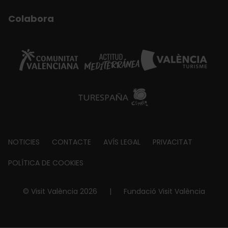
Colabora
Footer
NOTICIES
CONTACTE
AVÍS LEGAL
PRIVACITAT
about
POLÍTICA DE COOKIES
© Visit València 2026
|
Fundació Visit València