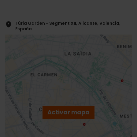
Túria Garden - Segment XII, Alicante, Valencia,
España
ose
ebar
p
Activar mapa
r
ation