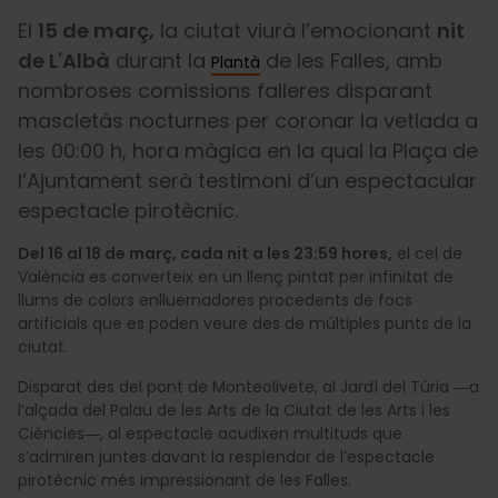
El
15 de març,
la ciutat viurà l’emocionant
nit
de L'Albà
durant la
de les Falles, amb
Plantà
nombroses comissions falleres disparant
mascletàs nocturnes per coronar la vetlada a
les 00:00 h, hora màgica en la qual la Plaça de
l’Ajuntament serà testimoni d’un espectacular
espectacle pirotècnic.
Del 16 al 18 de març, cada nit a les 23:59 hores,
el cel de
València es converteix en un llenç pintat per infinitat de
llums de colors enlluernadores procedents de focs
artificials que es poden veure des de múltiples punts de la
ciutat.
Disparat des del pont de Monteolivete, al Jardí del Túria ―a
l’alçada del Palau de les Arts de la Ciutat de les Arts i les
Ciències―, al espectacle acudixen multituds que
s’admiren juntes davant la resplendor de l’espectacle
pirotècnic més impressionant de les Falles.