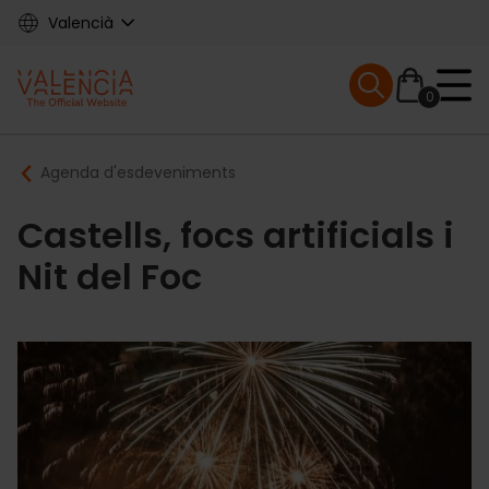
Skip
Valencià
to
main
Mobile menu ex
content
0
Main
Breadcrumb
Agenda d'esdeveniments
navigation
Castells, focs artificials i
Nit del Foc