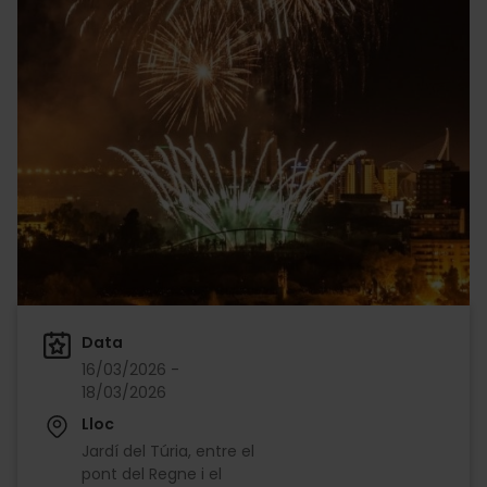
Data
16/03/2026 -
18/03/2026
Lloc
Jardí del Túria, entre el
pont del Regne i el