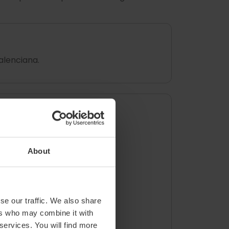
alenciana.
rroja.
About
rvent.
alancia.
se our traffic. We also share
gón.
ers who may combine it with
 services. You will find more
zana.