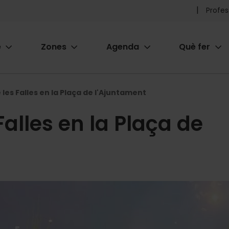
Pr
Profes
he
e
Zones
Agenda
Què fer
me
ion
les Falles en la Plaça de l'Ajuntament
Falles en la Plaça de