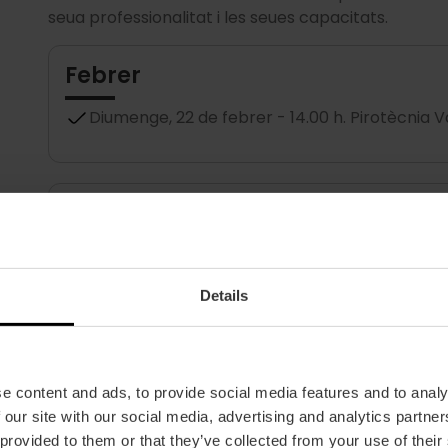
seua professionalitat i les seues capacitats.
Febrer
Diumenge, 22 de febrer - 14.00 h. Pirotècnia V
Març
Diumenge, 1 de març - 14.00 h. Pirotècnia Peña
Details
Dilluns, 2 de març - 14.00 h. Pirotècnia Hnos Si
Dimarts, 3 de març - 14.00 h. Pirotècnia Alto P
e content and ads, to provide social media features and to analy
Dimecres, 4 de març - 14.00 h. Pirotècnia Dra
 our site with our social media, advertising and analytics partn
 provided to them or that they’ve collected from your use of their
Dijous, 5 de març - 14.00 h. Pirotècnia Zarago