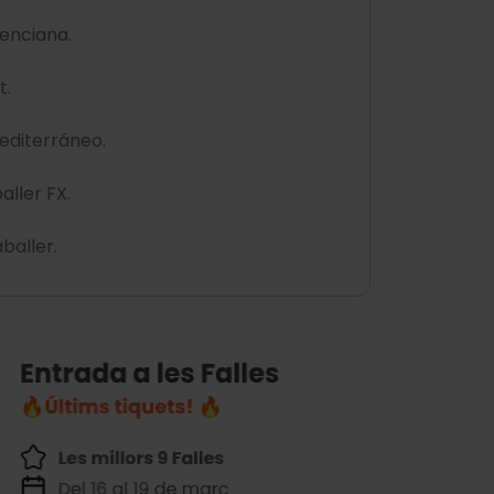
lenciana.
t.
Mediterráneo.
aller FX.
baller.