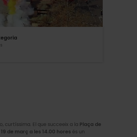
egoria
es
o, curtíssima. El que succeeix a la
Plaça de
 el 19 de març a les 14.00 hores
és un