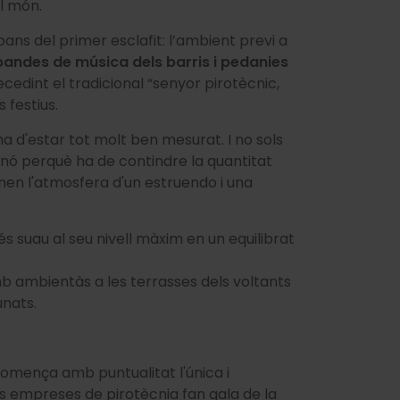
l món.
bans del primer esclafit: l’ambient previ a
bandes de música dels barris i pedanies
ecedint el tradicional “senyor pirotècnic,
 festius.
a d'estar tot molt ben mesurat. I no sols
inó perquè ha de contindre la quantitat
nen l'atmosfera d'un estruendo i una
s suau al seu nivell màxim en un equilibrat
 ambientàs a les terrasses dels voltants
unats.
omença amb puntualitat l'única i
ors empreses de pirotècnia fan gala de la