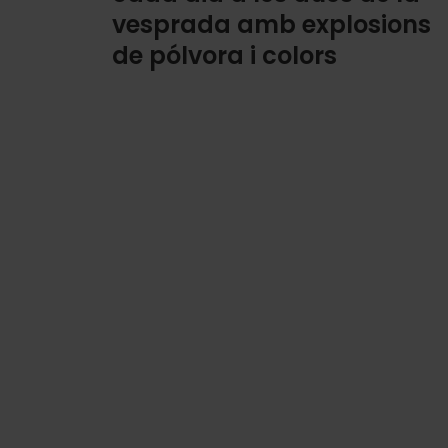
vesprada amb explosions
de pólvora i colors