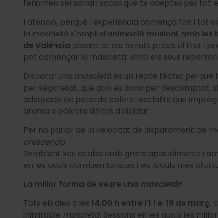
fenomen sensorial i social que té adeptes per tot e
I atenció, perquè l’experiència comença fins i tot a
la mascletà s’ompli
d’animació musical
,
amb les 
de València
posant so als minuts previs al tret i pr
pot començar la mascletà” amb els seus repertoris
Disparar una
mascletà
és un repte tècnic perquè h
per seguretat, que això es dona per descomptat, s
adequada de petards, colors i esclafits que impreg
aroma a pólvora difícils d'oblidar.
Per no parlar de la velocitat de disparament: de mé
crescendo
.
Semblant xou acaba amb grans aplaudiments i amb
en les quals conviuen turistes i els locals més afort
La millor forma de veure una
mascletà
?
Tots els dies a les
14.00 h entre l'1 i el 19 de març,
c
inimitable
mascletà
. Sessions en les quals les mill