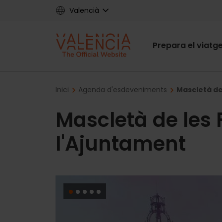
Skip
Valencià
to
main
Main
content
Prepara el viatg
navigat
Breadcrumb
Inici
Agenda d'esdeveniments
Mascletà de 
Mascletà de les 
l'Ajuntament