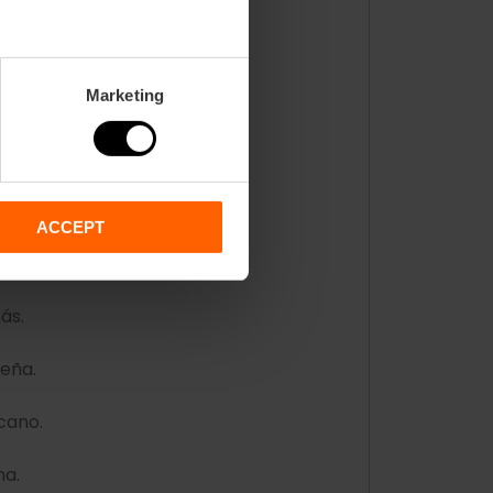
erzo.
Marketing
 Martí.
í.
ACCEPT
po.
ás.
reña.
lcano.
na.