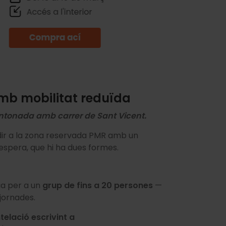
amb mobilitat reduïda
cantonada amb carrer de Sant Vicent.
edir a la zona reservada PMR amb un
spera, que hi ha dues formes.
ça per a un
grup de fins a 20 persones
—
jornades.
telació escrivint a