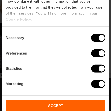
en el Centre del Carme
may combine it with other information that you’ve
provided to them or that they’ve collected from your use
of their services. You will find more information in our
Cookie Policy
.
Consent
«Prospectiva. Felipe
Necessary
Pantone»: exposición de
Selection
arte vanguardista
Preferences
Statistics
Subscribe to CCCC
Marketing
Suscríbete a nuestra Newsletter
¡No te pierdas los mejores planes para disfrutar en
València!
ACCEPT