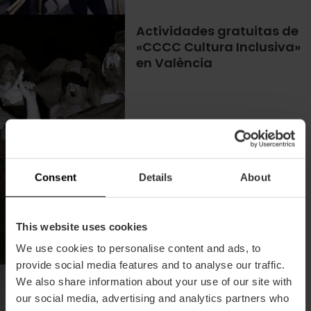
Actividades gratuitas de
«CCCC Cultura Inclusiva»
en València
Ciclo Cinema i Jardí en el
Centre del Carme de
Consent
Details
About
València
This website uses cookies
We use cookies to personalise content and ads, to
provide social media features and to analyse our traffic.
Exposición «El
We also share information about your use of our site with
compromiso fotográfico»
our social media, advertising and analytics partners who