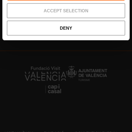
¡Suscríbete!
ACCEPT SELECTION
DENY
https://www.linkedin.com/company/turismo-valencia/mycompany/
https://www.instagram.com/visit_valencia/
https://www.youtube.com/user/Turisvale
https://www.facebook.com/turismov
https://twitter.com/Valenciatu
https://vimeo.com/visitva
https://open.spotif
https://api.whatsapp.com/se
https://fundacion.visitvalencia.com/