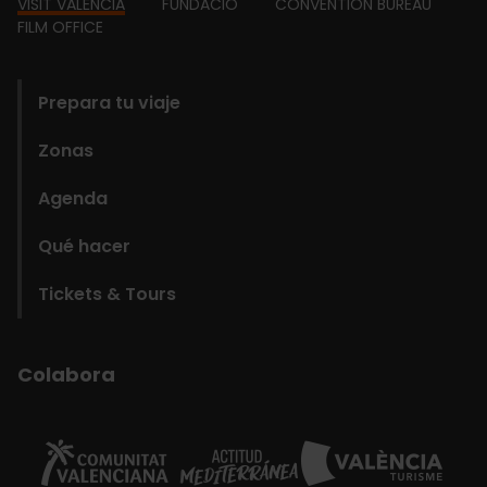
Footer
VISIT VALÈNCIA
FUNDACIÓ
CONVENTION BUREAU
FILM OFFICE
domains
Prepara tu viaje
Zonas
Agenda
Qué hacer
Tickets & Tours
Colabora