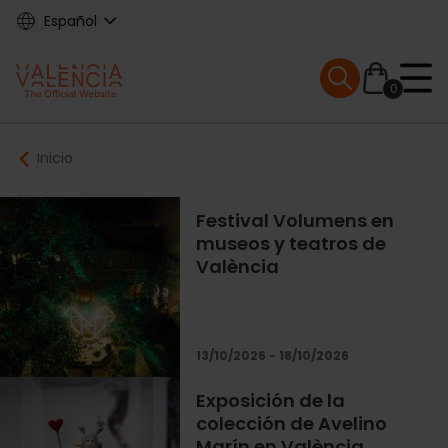
Skip
Español
to
main
Mobile menu ex
content
0
Main
Breadcrumb
Inicio
navigation
Festival Volumens en
museos y teatros de
València
13/10/2026 - 18/10/2026
Exposición de la
colección de Avelino
Marín en València