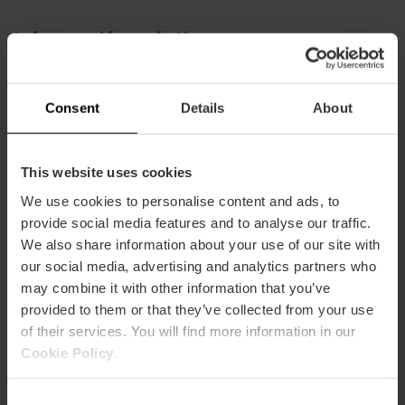
Información práctica
Horarios
11:00-21:00
Consent
Details
About
This website uses cookies
We use cookies to personalise content and ads, to
provide social media features and to analyse our traffic.
We also share information about your use of our site with
Cómo llegar
our social media, advertising and analytics partners who
may combine it with other information that you’ve
Metro
provided to them or that they’ve collected from your use
L8
of their services. You will find more information in our
Bus
Cookie Policy
.
19,
92,
95
Consent