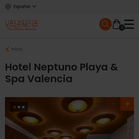
Skip
Español
to
main
Mobile menu ex
content
0
Main
Breadcrumb
Inicio
navigation
Hotel Neptuno Playa &
Spa Valencia