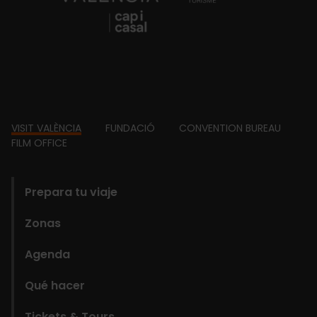
Footer
VISIT VALÈNCIA
FUNDACIÓ
CONVENTION BUREAU
FILM OFFICE
domains
Prepara tu viaje
Zonas
Agenda
Qué hacer
Tickets & Tours