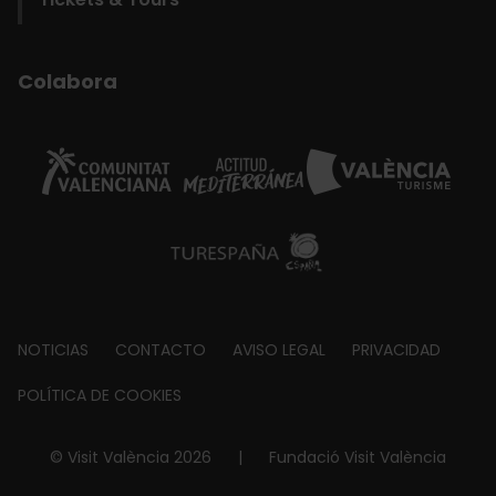
Colabora
Footer
NOTICIAS
CONTACTO
AVISO LEGAL
PRIVACIDAD
about
POLÍTICA DE COOKIES
© Visit València 2026
|
Fundació Visit València