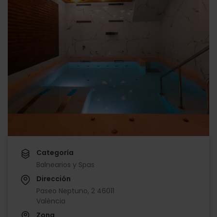
Categoría
Balnearios y Spas
Dirección
Paseo Neptuno, 2 46011
València
Zona