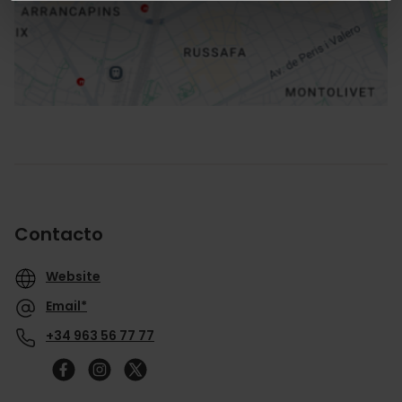
Cómo llegar
Contacto
Website
Email*
+34 963 56 77 77