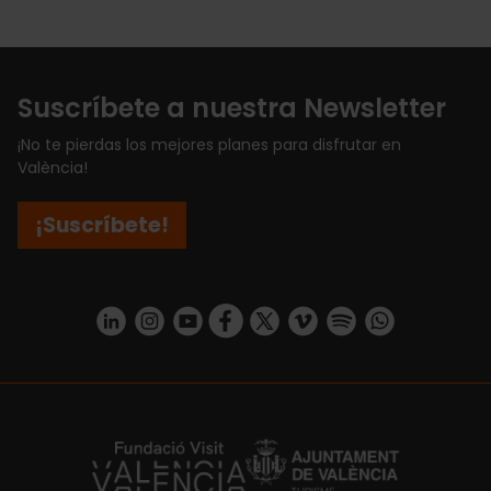
Suscríbete a nuestra Newsletter
¡No te pierdas los mejores planes para disfrutar en
València!
¡Suscríbete!
https://www.linkedin.com/company/turismo-valencia/mycompany/
https://www.instagram.com/visit_valencia/
https://www.youtube.com/user/Turisvale
https://www.facebook.com/turismov
https://twitter.com/Valenciatu
https://vimeo.com/visitva
https://open.spotif
https://api.whatsapp.com/se
https://fundacion.visitvalencia.com/