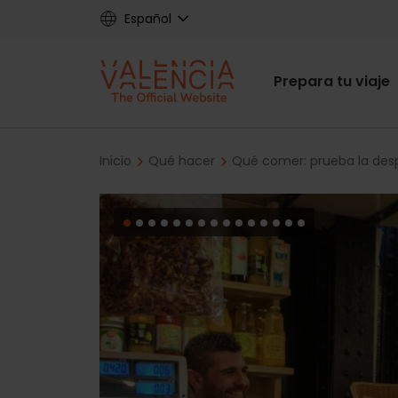
Skip
Español
to
main
Main
content
Prepara tu viaje
navigat
Breadcrumb
Inicio
Qué hacer
Qué comer: prueba la des