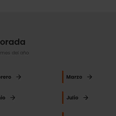
porada
 mes del año
brero
Marzo
io
Julio