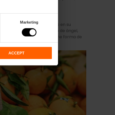
ardete).
Marketing
ón de Reyes
valenciano, tanto en su
da relleno de crema, cabello de ángel,
 de la zona de Gandía, que tiene forma de
 o calabaza confitados.
ACCEPT