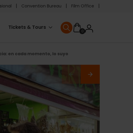
e
sional
Convention Bureau
Film Office
ader
User
Tickets & Tours
0
enu
User menu
accoun
ia: en cada momento, lo suyo
menu