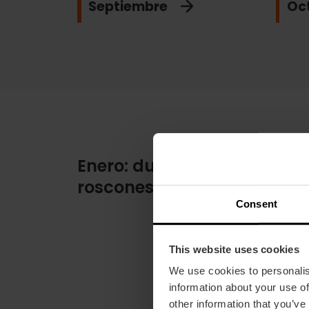
Septiembre
Oc
Enero: dulces naranjas y
roscones
Consent
This website uses cookies
We use cookies to personalis
information about your use of
other information that you’ve