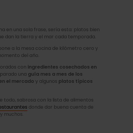
 en una sola frase, sería esta: platos bien
e dan la tierra y el mar cada temporada.
 pone a la mesa cocina de kilómetro cero y
momento del año.
aborados con
ingredientes cosechados en
eparado una
guía mes a mes de los
 en el mercado
y algunos
platos típicos
e todo, sabrosa con la lista de alimentos
estaurantes
donde dar buena cuenta de
ay muchos.