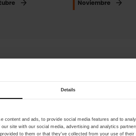
tubre
Noviembre
Ojo con enero porque es uno de los meses en los q
Además de este cítrico tan esencial en València, 
perfectos en enero y que se cultivan en la
terreta
.
Details
Productos de la huerta
Naranja, limón, aguacate, kiwi, acelga, apio, cardo
e content and ads, to provide social media features and to analy
Pescados
 our site with our social media, advertising and analytics partn
Anguila, bonito, bacoreta (sarda), breca, besugo
 provided to them or that they’ve collected from your use of their