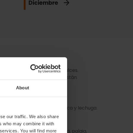
Diciembre
ue las
naranjas
están más dulces.
ahí van otros productos que están
About
, col, coliflor, endibia, espinaca y lechuga.
se our traffic. We also share
ers who may combine it with
, calamar, cangrejo azul, raya, palaia,
 services. You will find more