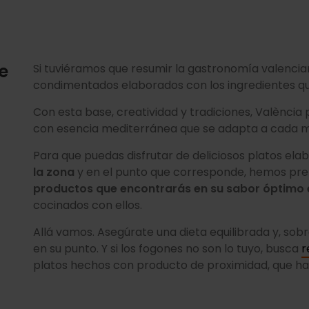
e
Si tuviéramos que resumir la gastronomía valenciana
condimentados elaborados con los ingredientes qu
Con esta base, creatividad y tradiciones, València
con esencia mediterránea que se adapta a cada 
Para que puedas disfrutar de deliciosos platos el
la zona
y en el punto que corresponde, hemos pr
productos que encontrarás en su sabor óptimo
cocinados con ellos.
Allá vamos. Asegúrate una dieta equilibrada y, sobr
en su punto. Y si los fogones no son lo tuyo, busca
r
platos hechos con producto de proximidad, que h