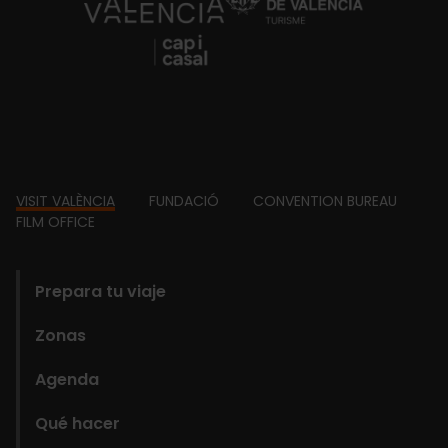
https://fundacion.visitvalencia.com/
Footer
VISIT VALÈNCIA
FUNDACIÓ
CONVENTION BUREAU
FILM OFFICE
domains
Prepara tu viaje
Zonas
Agenda
Qué hacer