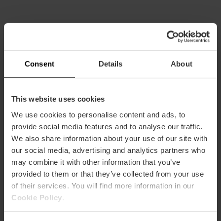
Información práctica
Horarios
Consent
Details
About
9:00-17:30
This website uses cookies
We use cookies to personalise content and ads, to
provide social media features and to analyse our traffic.
We also share information about your use of our site with
Cómo llegar
our social media, advertising and analytics partners who
may combine it with other information that you’ve
Metro
provided to them or that they’ve collected from your use
L4,
L6
of their services. You will find more information in our
Cookie Policy
.
Bus
10,
93,
98