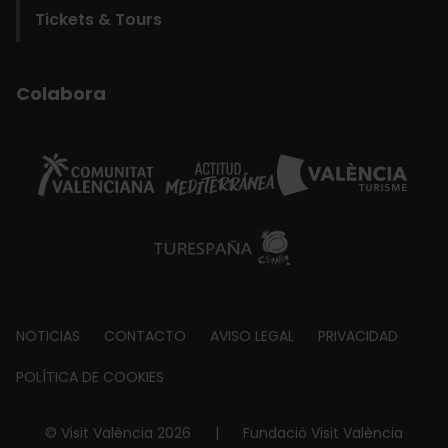
Tickets & Tours
Colabora
Footer
NOTICIAS
CONTACTO
AVISO LEGAL
PRIVACIDAD
about
POLÍTICA DE COOKIES
© Visit València 2026
|
Fundació Visit València