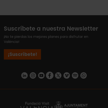
Suscríbete a nuestra Newsletter
¡No te pierdas los mejores planes para disfrutar en
València!
¡Suscríbete!
https://www.linkedin.com/company/turismo-valencia/mycompany/
https://www.instagram.com/visit_valencia/
https://www.youtube.com/user/Turisvale
https://www.facebook.com/turismov
https://twitter.com/Valenciatu
https://vimeo.com/visitva
https://open.spotif
https://api.whatsapp.com/se