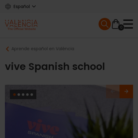
Skip
Español
to
main
Mobile menu ex
content
0
Main
Breadcrumb
Aprende español en València
navigation
vive Spanish school