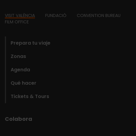
Footer
VISIT VALÈNCIA
FUNDACIÓ
CONVENTION BUREAU
FILM OFFICE
domains
Prepara tu viaje
Zonas
Agenda
Qué hacer
Tickets & Tours
Colabora