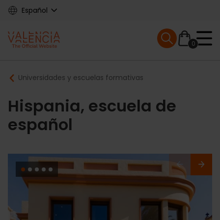
Skip
Español
to
main
Mobile menu ex
content
0
Main
Breadcrumb
Universidades y escuelas formativas
navigation
Hispania, escuela de
español