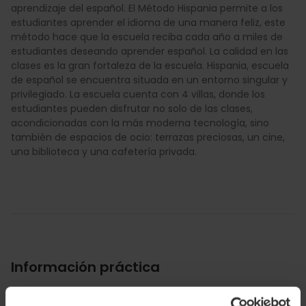
aprendizaje del español. El Método Hispania permite a los
estudiantes aprender el idioma de una manera feliz, este
método hace que la escuela reciba cada año a miles de
estudiantes deseando aprender español. La calidad en las
clases es la gran fortaleza de la escuela. Hispania, escuela
de español se encuentra situada en un entorno singular y
privilegiado. La escuela cuenta con 4 villas, donde los
estudiantes pueden disfrutar no solo de las clases,
acondicionadas con la más moderna tecnología, sino
también de espacios de ocio: terrazas preciosas, un cine,
una biblioteca y una cafetería privada.
Información práctica
Horarios