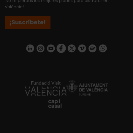
¡No te pierdas los mejores planes para disfrutar en
València!
¡Suscríbete!
https://www.linkedin.com/company/turismo-valencia/mycompany/
https://www.instagram.com/visit_valencia/
https://www.youtube.com/user/Turisvale
https://www.facebook.com/turismov
https://twitter.com/Valenciatu
https://vimeo.com/visitva
https://open.spotif
https://api.whatsapp.com/se
https://fundacion.visitvalencia.com/