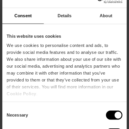
De lunes a viernes de 09:00 a 19:00
Consent
Details
About
This website uses cookies
We use cookies to personalise content and ads, to
Cómo llegar
provide social media features and to analyse our traffic.
We also share information about your use of our site with
our social media, advertising and analytics partners who
Metro
may combine it with other information that you’ve
L3,
L9
provided to them or that they’ve collected from your use
Bus
of their services. You will find more information in our
12,
31,
70,
71,
79,
81
Cookie Policy
.
Calle Cavanilles, 6 46010 València
Consent
Necessary
Selection