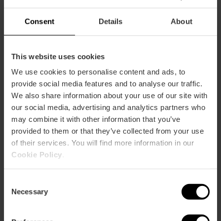
Consent
Details
About
This website uses cookies
We use cookies to personalise content and ads, to
Cómo llegar
provide social media features and to analyse our traffic.
We also share information about your use of our site with
Metro
our social media, advertising and analytics partners who
L4,
L5,
L6,
L7
may combine it with other information that you’ve
Bus
provided to them or that they’ve collected from your use
30,
31,
40,
71,
81,
93,
98
of their services. You will find more information in our
Cookie Policy
.
Calle Ramón Llull, 19 46021 València
Consent
Necessary
Selection