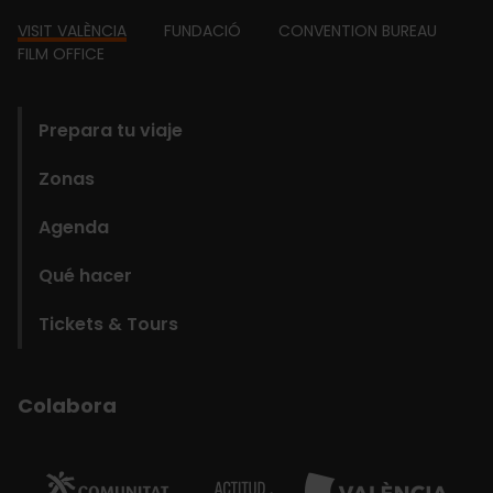
Footer
VISIT VALÈNCIA
FUNDACIÓ
CONVENTION BUREAU
FILM OFFICE
domains
Prepara tu viaje
Zonas
Agenda
Qué hacer
Tickets & Tours
Colabora