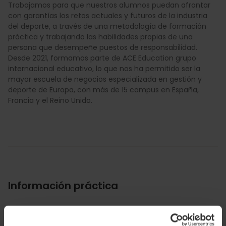
Trabajamos para que nuestros alumnos puedan afrontar
con garantías los retos actuales y futuros de la industria
del deporte, a través de una metodología de formación
práctica y trabajando las habilidades propias de una
persona que desempeñe puestos de responsabilidad.
Desde 2021, formamos parte de ACE Education grupo
internacional educativo, lo que nos ha permitido ser la
mayor escuela de negocios especializada en gestión y
deporte de Europa, con más de 15 campus en España,
Francia y el Reino Unido.
Información práctica
Horarios
Lunes a viernes de 9:00h a 19:00h