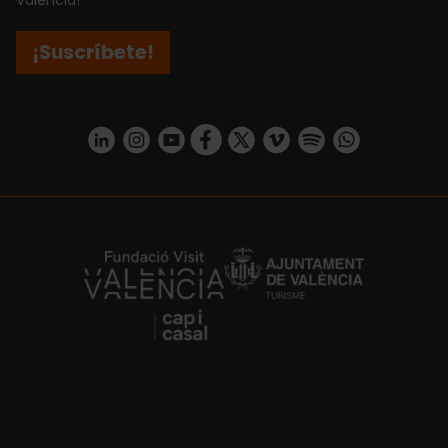
València!
¡Suscríbete!
https://www.linkedin.com/company/turismo-valencia/mycompany/
https://www.instagram.com/visit_valencia/
https://www.youtube.com/user/Turisvale
https://www.facebook.com/turismov
https://twitter.com/Valenciatu
https://vimeo.com/visitva
https://open.spotif
https://api.whatsapp.com/se
https://fundacion.visitvalencia.com/