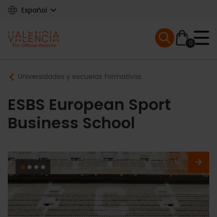
Skip
Español
to
main
Mobile menu ex
content
0
Main
Breadcrumb
Universidades y escuelas formativas
navigation
ESBS European Sport
Business School