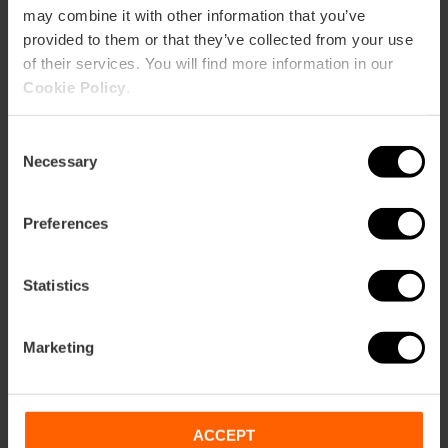
may combine it with other information that you’ve
provided to them or that they’ve collected from your use
of their services. You will find more information in our
Cookie Policy
.
Consent
Cómo llegar
Necessary
Selection
Metro
Preferences
L4
Bus
95
Statistics
Marketing
Plaza Manises, 7 46003 València
ACCEPT