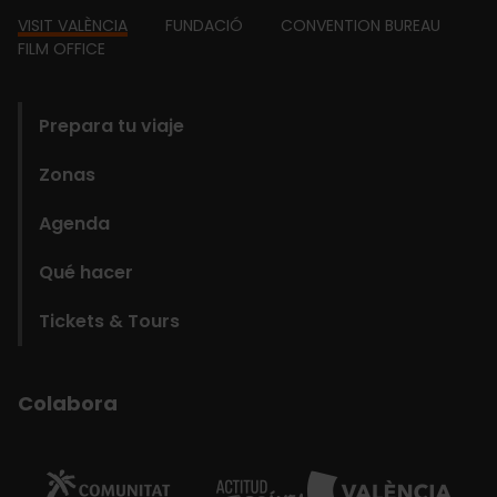
Footer
VISIT VALÈNCIA
FUNDACIÓ
CONVENTION BUREAU
FILM OFFICE
domains
Prepara tu viaje
Zonas
Agenda
Qué hacer
Tickets & Tours
Colabora