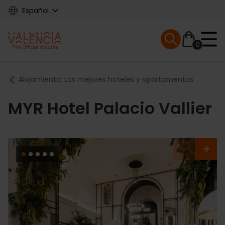
Skip
Español
to
main
Mobile menu ex
content
0
Main
Breadcrumb
Alojamiento: Los mejores hoteles y apartamentos
navigation
MYR Hotel Palacio Vallier