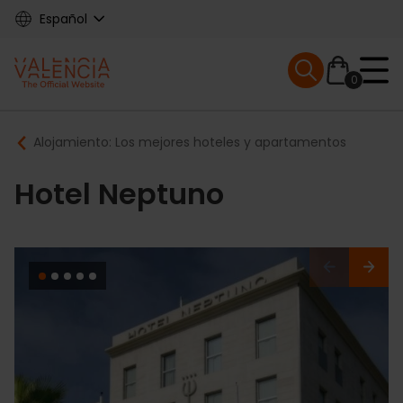
Skip
Español
to
main
Mobile menu ex
content
0
Main
Breadcrumb
Alojamiento: Los mejores hoteles y apartamentos
navigation
Hotel Neptuno