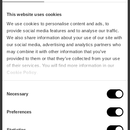
School:
50
Banquet:
60
Cocktail:
100
This website uses cookies
We use cookies to personalise content and ads, to
Marina
provide social media features and to analyse our traffic.
m2:
50
We also share information about your use of our site with
Audit:
50
School:
40
our social media, advertising and analytics partners who
Banquet:
36
may combine it with other information that you’ve
Cocktail:
50
provided to them or that they’ve collected from your use
of their services. You will find more information in our
Terraza Omega
Cookie Policy
.
m2:
130
Audit:
0
School:
0
Consent
Necessary
Banquet:
60
Selection
Cocktail:
100
Preferences
Statistics