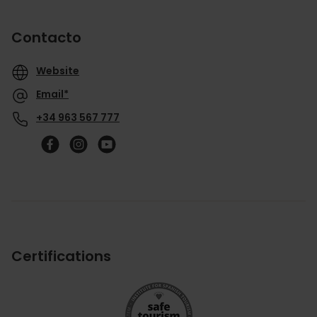
Contacto
Website
Email*
+34 963 567 777
Follow
us
on
YouTube
Certifications