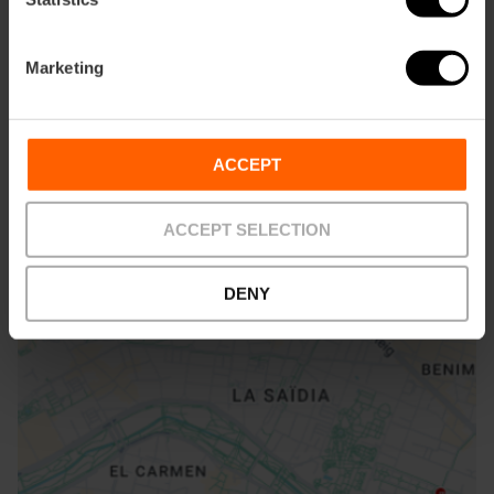
Marketing
Cómo llegar
Metro
L6,
L8
ACCEPT
Bus
19,
92,
95
ACCEPT SELECTION
DENY
Paseo Neptuno, 2 46011 València