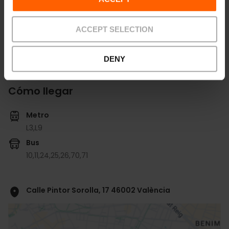
Cocktail:
140
ACCEPT SELECTION
DENY
Cómo llegar
Metro
L3,
L9
Bus
10,
11,
24,
25,
26,
70,
71
Calle Pintor Sorolla, 17 46002 València