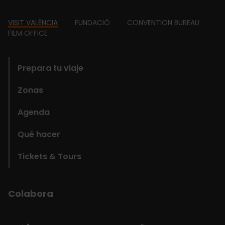
Footer
VISIT VALÈNCIA
FUNDACIÓ
CONVENTION BUREAU
FILM OFFICE
domains
Prepara tu viaje
Zonas
Agenda
Qué hacer
Tickets & Tours
Colabora