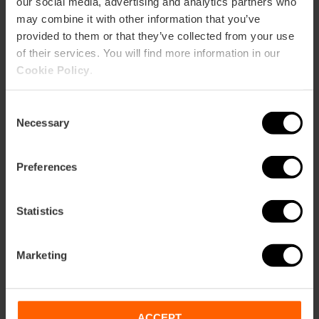
our social media, advertising and analytics partners who
may combine it with other information that you’ve
LUA Bar & Restaurant
provided to them or that they’ve collected from your use
m2:
of their services. You will find more information in our
Audit:
Cookie Policy
.
School:
Banquet:
70
Cocktail:
Consent
Necessary
Selection
Green Exterior Area
m2:
Audit:
Preferences
School:
Banquet:
Statistics
Cocktail:
100
AURA Views & Drinks
Marketing
m2:
Audit:
School:
Banquet:
ACCEPT