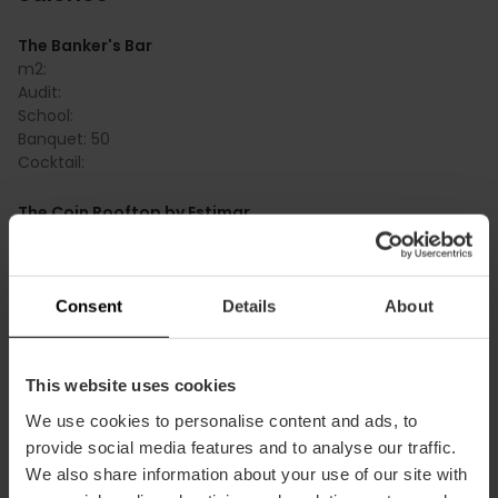
The Banker's Bar
m2:
Audit:
School:
Banquet:
50
Cocktail:
The Coin Rooftop by Estimar
m2:
Audit:
School:
Banquet:
Consent
Details
About
Cocktail:
120
Multipurpose Room
This website uses cookies
m2:
We use cookies to personalise content and ads, to
Audit:
100
provide social media features and to analyse our traffic.
School:
60
Banquet:
72
We also share information about your use of our site with
Cocktail:
36