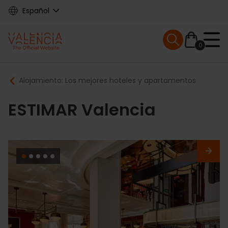
Skip
Español
to
main
Mobile menu ex
content
0
Main
Breadcrumb
Alojamiento: Los mejores hoteles y apartamentos
navigation
ESTIMAR Valencia