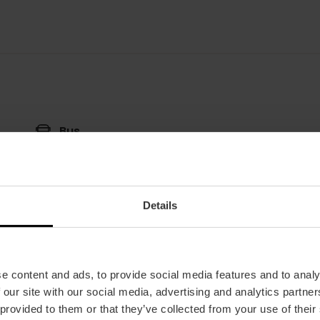
Bus
13,
40,
92,
93,
C2
 València
Details
e content and ads, to provide social media features and to analy
 our site with our social media, advertising and analytics partn
 provided to them or that they’ve collected from your use of their