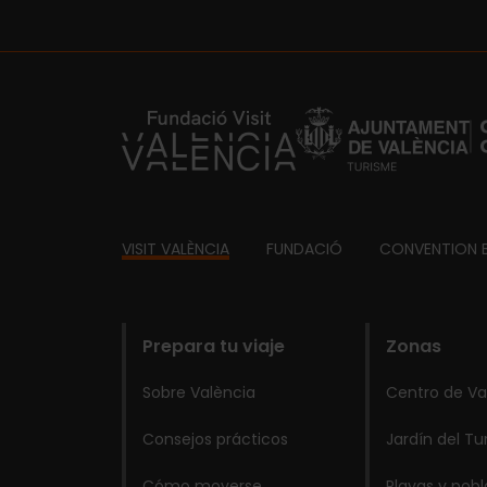
https://fundacion.visitvalencia.com/
Footer
VISIT VALÈNCIA
FUNDACIÓ
CONVENTION 
domains
Prepara tu viaje
Zonas
Sobre València
Centro de Va
Consejos prácticos
Jardín del Tu
Cómo moverse
Playas y pob