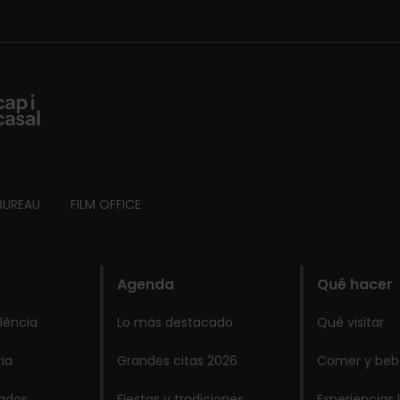
BUREAU
FILM OFFICE
Agenda
Qué hacer
lència
Lo más destacado
Qué visitar
ria
Grandes citas 2026
Comer y beb
lados
Fiestas y tradiciones
Experiencias 