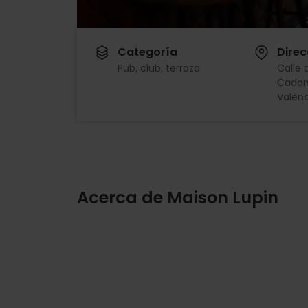
Categoría
Direc
Pub, club, terraza
Calle d
Cadars
Valènc
Acerca de Maison Lupin