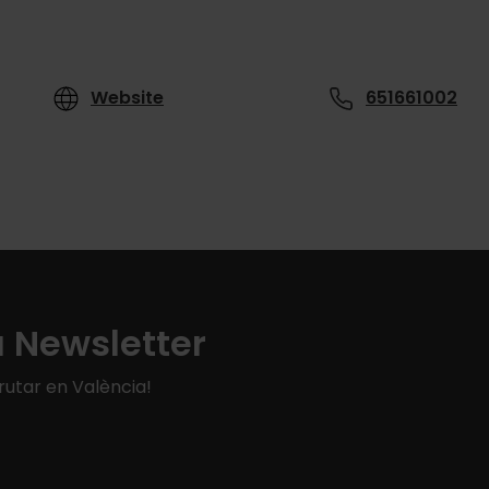
Website
651661002
a Newsletter
rutar en València!