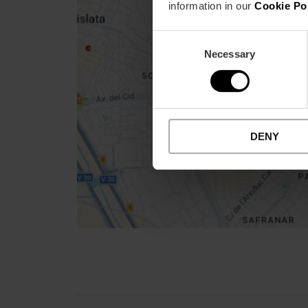
Close
information in our
Cookie Po
sidebar
da
map
Consent
Necessary
Selection
Get
your
location
DENY
Cómo llegar