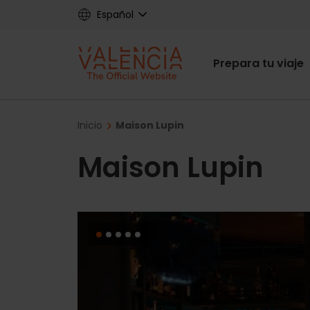
Skip
Español
to
main
Main
content
Prepara tu viaje
navigat
Breadcrumb
Inicio
Maison Lupin
Maison Lupin