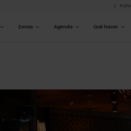
Pr
Profe
he
Zonas
Agenda
Qué hacer
m
ion