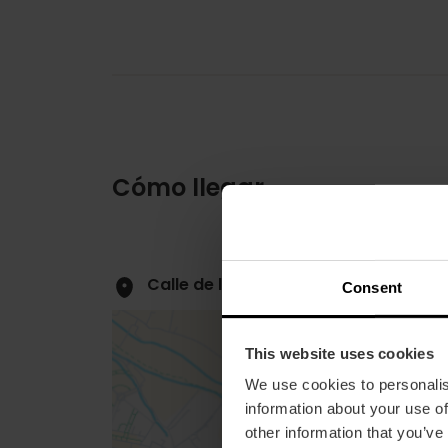
Cómo llegar
Calle de l'Almirall Cadarso, 12 46005
Consent
This website uses cookies
We use cookies to personalis
information about your use of
other information that you’ve