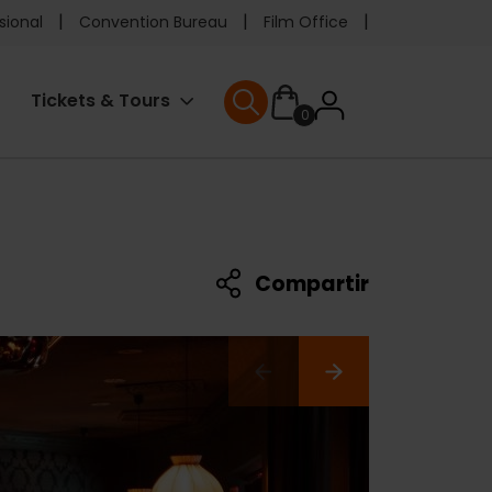
e
sional
Convention Bureau
Film Office
ader
User
Tickets & Tours
0
enu
User menu
accoun
menu
Compartir