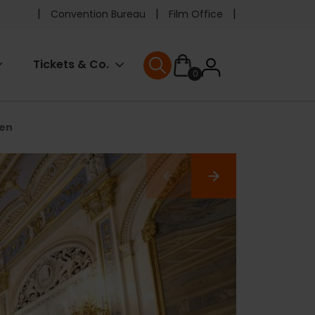
Pre
Convention Bureau
Film Office
header
User
Tickets & Co.
0
menu
User menu
accoun
fen
menu