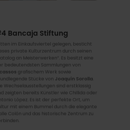
4 Bancaja Stiftung
tten im Einkaufsviertel gelegen, besticht
ieses private Kulturzentrum durch seinen
atalog an Meisterwerken“. Es besitzt eine
er bedeutendsten Sammlungen von
icassos
grafischem Werk sowie
rundlegende Stücke von
Joaquín Sorolla
.
ie Wechselausstellungen sind erstklassig
d zeigten bereits Künstler wie Chillida oder
tonio López. Es ist der perfekte Ort, um
ultur mit einem Bummel durch die elegante
alle Colón und das historische Zentrum zu
erbinden.