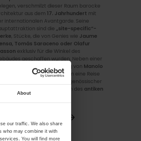
elegen, verschmilzt dieser Raum barocke
rchitektur aus dem
17. Jahrhundert
mit
er internationalen Avantgarde. Seine
auptattraktion sind die
„site-specific“-
erke
, Stücke, die von Genies wie
Jaume
lensa, Tomás Saraceno oder Olafur
liasson
exklusiv für die Winkel des
ebäudes geschaffen wurden. Neben einer
ußergewöhnlichen Sammlung von
Manolo
aldés
ermöglicht das Zentrum eine Reise
urch die Geschichte, von zeitgenössischer
unst bis hin zu den Überresten des
antiken
About
ömischen Zirkus
.
Ich schaue es mir an
se our traffic. We also share
ers who may combine it with
 services. You will find more