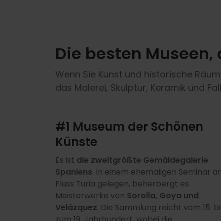
Die besten Museen, 
Wenn Sie Kunst und historische Räume 
das Malerei, Skulptur, Keramik und Fa
#1 Museum der Schönen
Künste
Es ist
die zweitgrößte Gemäldegalerie
Spaniens
. In einem ehemaligen Seminar 
Fluss Turia gelegen, beherbergt es
Meisterwerke von
Sorolla, Goya und
Velázquez
. Die Sammlung reicht vom 15. bi
zum 19. Jahrhundert, wobei die