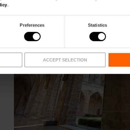
licy
.
Preferences
Statistics
s
he
Es
ACCEPT SELECTION
.