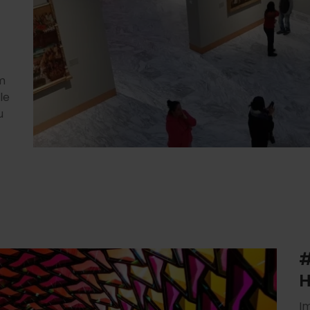
m
le
u
#
H
I