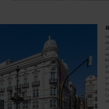
#
Mi
d
„K
d
P
g
D
un
An
K
C
v