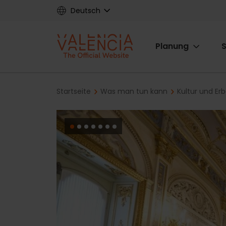
Skip
Deutsch
to
main
Main
content
Planung
S
navigat
Breadcrumb
Startseite
Was man tun kann
Kultur und Er