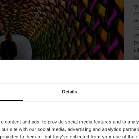
g
A
d
H
W
P
E
G
a
V
d
K
Details
r
e content and ads, to provide social media features and to analy
 our site with our social media, advertising and analytics partn
 provided to them or that they’ve collected from your use of their