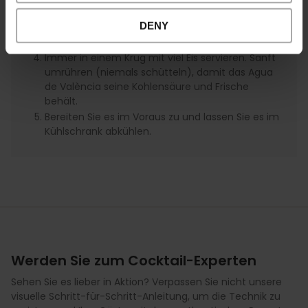
zwischen Zitrusfrucht und Alkohol.
DENY
Fügen Sie eine Prise Zucker hinzu, um die Säure
auszugleichen.
Immer in einem Krug mit viel Eis servieren. Sanft
umrühren (niemals schütteln), damit das Agua
de València seine Kohlensäure und Frische
behält.
Bereiten Sie es im Voraus zu und lassen Sie es im
Kühlschrank abkühlen.
Werden Sie zum Cocktail-Experten
Sehen Sie es lieber in Aktion? Verpassen Sie nicht unsere
visuelle Schritt-für-Schritt-Anleitung, um die Technik zu