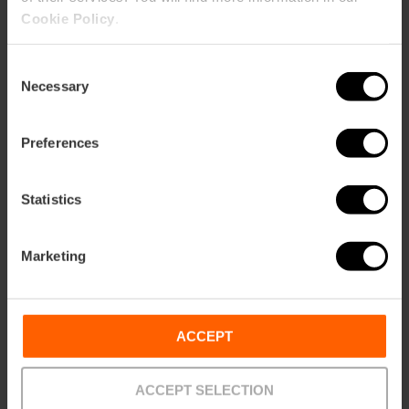
Valencianischer Orangensaft:
Frisch gepresst
Cookie Policy
.
und auf dem optimalen Reifegrad.
Cava:
Die in der Comunitat Valenciana
hergestellten Cavas (wie die aus Requena) sind
Consent
Necessary
ideal.
Selection
Wodka und Gin:
Hochwertige Spirituosen, die für
Körper und Ausgewogenheit sorgen.
Preferences
Eis:
Reichlich vorhanden, um eine eisige
Temperatur zu halten.
Zucker:
Nur, falls die Orangen nicht süß genug
Statistics
sein sollten.
Marketing
Zubereitung
ACCEPT
Pressen Sie die Orangen aus, bis Sie reichlich
frischen Saft erhalten.
Geben Sie nach Geschmack Cava, Wodka und
ACCEPT SELECTION
Gin hinzu. Der Schlüssel liegt in der Harmonie