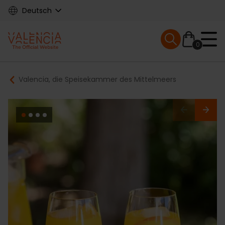
Skip
Deutsch
to
main
Mobile menu ex
content
0
Main
Breadcrumb
Valencia, die Speisekammer des Mittelmeers
navigation