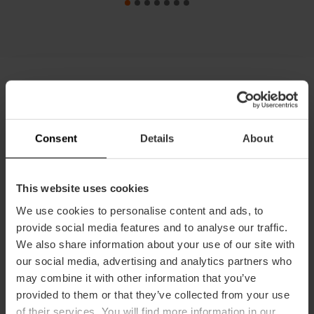
Die Kunst des Mixens: Wie man
Agua de València zubereitet
Consent
Details
About
Das Geheimnis dieses Mixgetränks liegt in der
Qualität der Zutaten. Lernen Sie, wie Sie den Cocktail
This website uses cookies
zu Hause zubereiten, der eine Hommage an unsere
Huerta und den Himmel mit geschützter
We use cookies to personalise content and ads, to
Ursprungsbezeichnung ist
provide social media features and to analyse our traffic.
We also share information about your use of our site with
our social media, advertising and analytics partners who
may combine it with other information that you’ve
Zutaten
provided to them or that they’ve collected from your use
of their services. You will find more information in our