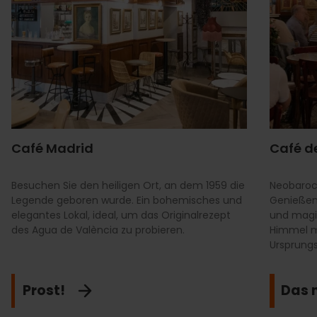
Café Madrid
Café d
Besuchen Sie den heiligen Ort, an dem 1959 die
Neobarock
Legende geboren wurde. Ein bohemisches und
Genießen 
elegantes Lokal, ideal, um das Originalrezept
und magi
des Agua de València zu probieren.
Himmel m
Ursprung
Prost!
Das 