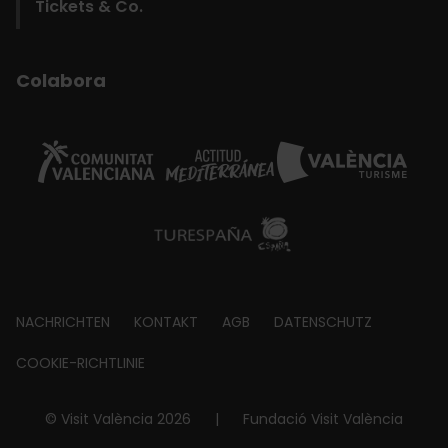
Tickets & Co.
Colabora
Footer
NACHRICHTEN
KONTAKT
AGB
DATENSCHUTZ
about
COOKIE-RICHTLINIE
© Visit València 2026
|
Fundació Visit València