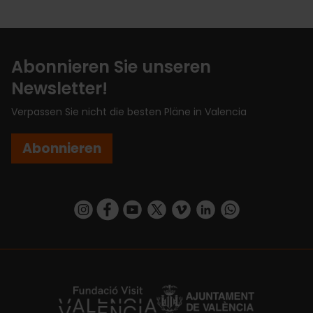
Abonnieren Sie unseren
Newsletter!
Verpassen Sie nicht die besten Pläne in Valencia
Abonnieren
https://www.instagram.com/visit_valencia/
https://www.facebook.com/VisitValenciaSp
https://www.youtube.com/user/Turisva
https://twitter.com/_VivaValencia
https://vimeo.com/visitvalen
https://www.linkedin.com/company/turismo-valencia/
https://api.whatsapp.com/send/?
https://fundacion.visitvalencia.com/