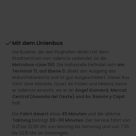
Mit dem Linienbus
Die Buslinie, die den Flughafen direkt mit dem
Stadtzentrum von Valencia verbindet, ist die
Metrobus-Linie 150
. Die Haltestelle befindet sich
am
Terminal T1, auf Ebene 0
, direkt am Ausgang des
Ankunftsbereichs und ist gut ausgeschildert. Dieser Bus
fährt über Manises, Quart de Poblet und Mislata, bevor
er Valencia erreicht, wo er an
Ángel Guimerà, Mercat
Central (Avenida del Oeste) und Av. Ramón y Cajal
hält.
Die
Fahrt dauert
etwa
45 Minuten
und die übliche
Taktung
beträgt
20–30 Minuten
. Der Service fährt von
6:21 bis 22:36 Uhr von Montag bis Samstag und von 7:35
bis 22:15 Uhr an Sonntagen.