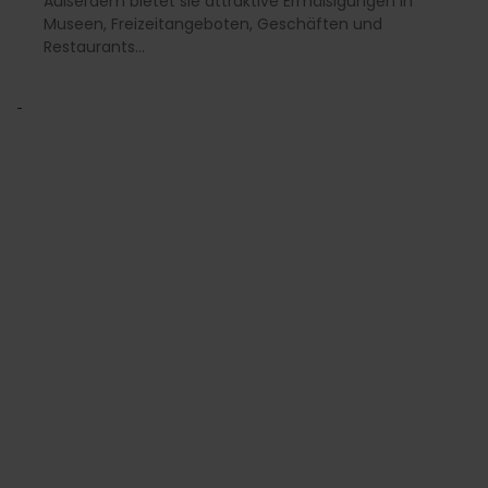
Außerdem bietet sie attraktive Ermäßigungen in
Museen, Freizeitangeboten, Geschäften und
Restaurants…