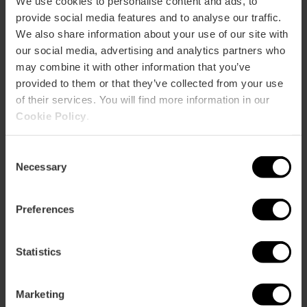
We use cookies to personalise content and ads, to
und barrierefreie Toiletten für Menschen mit
provide social media features and to analyse our traffic.
Behinderungen. Zudem gibt es eine VIP-Lounge zwischen T1
We also share information about your use of our site with
und dem Regionalterminal.
our social media, advertising and analytics partners who
Touristeninformationsbüro
may combine it with other information that you’ve
provided to them or that they’ve collected from your use
Es befindet sich auf der Ankunftsebene und bietet
of their services. You will find more information in our
touristische Informationen
, persönliche Beratung in
Cookie Policy
.
verschiedenen Sprachen, eine umfassende Planung des
Aufenthalts in der Stadt sowie Zugang zum Kauf und zur
Reservierung touristischer Angebote der Destination,
Consent
wodurch eine gute Reiseorganisation und Zeitersparnis
Necessary
Selection
gewährleistet werden.
Autovermietung am Flughafen
Preferences
Insgesamt gibt es neun Unternehmen für
Autovermietung am Flughafen Valencia
, sieben davon
Statistics
mit Büro im Erdgeschoss des Terminalgebäudes,
während die beiden anderen ihren Abhol- und
Rückgabepunkt im Parkhaus von T1 haben.
Marketing