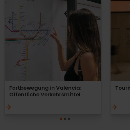
Fortbewegung in València:
Tour
Öffentliche Verkehrsmittel