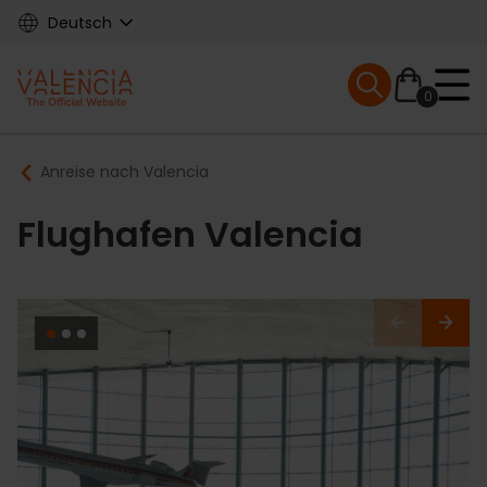
Skip
Deutsch
to
main
Mobile menu ex
content
0
Main
Breadcrumb
Anreise nach Valencia
navigation
Flughafen Valencia