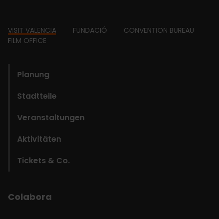
Footer
VISIT VALENCIA
FUNDACIÓ
CONVENTION BUREAU
FILM OFFICE
domains
Planung
Stadtteile
Veranstaltungen
Aktivitäten
Tickets & Co.
Colabora