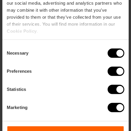
our social media, advertising and analytics partners who
may combine it with other information that you’ve
provided to them or that they’ve collected from your use
Was man bei einem
of their services. You will find more information in our
Zwischenstopp in
Cookie Policy
.
Valencia sehen kann
Consent
Der Schnellführer für
Necessary
Selection
Kreuzfahrtpassagiere, um zu wissen,
was man sehen und tun kann, wenn
Preferences
man nur wenig Zeit in Valencia hat
Statistics
Marketing