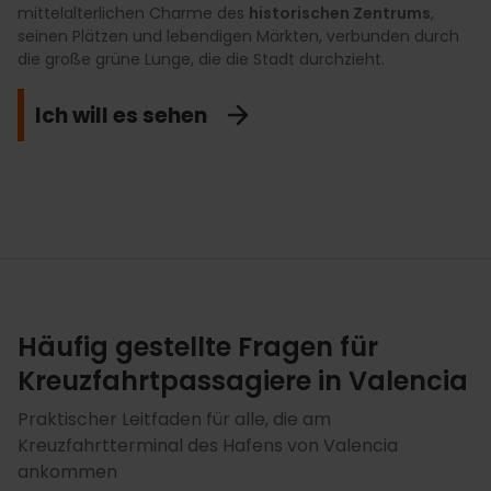
mittelalterlichen Charme des
klassischen Tourismus hinausgehen, wie das Erkunden von
authentische Stadt erlebbar machen durch
historischen Zentrums
zugängliche
,
seinen Plätzen und lebendigen Märkten, verbunden durch
Naturräumen, in denen die lokale Gastronomie entsteht,
und einzigartige Aktivitäten im Mittelmeerraum
,
die große grüne Lunge, die die Stadt durchzieht.
das aktive Besichtigen der bekanntesten
darunter private Führungen, gehobene Gastronomie und
Sehenswürdigkeiten oder das Entdecken verborgener
Momente völliger Entspannung direkt am Meer.
Kulturschätze, die die Stadt zum Leben erwecken.
Ich will es sehen
Premium-Angebote ansehen
Entdecken Sie das Authentische
Häufig gestellte Fragen für
Kreuzfahrtpassagiere in Valencia
Praktischer Leitfaden für alle, die am
Kreuzfahrtterminal des Hafens von Valencia
ankommen