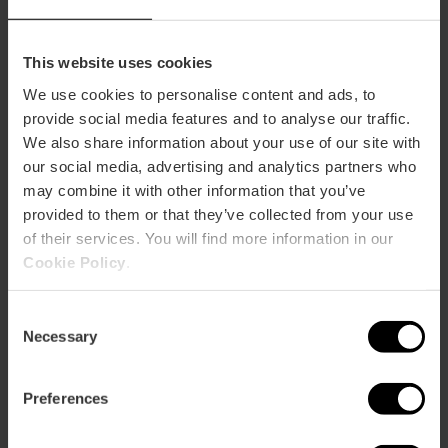
This website uses cookies
We use cookies to personalise content and ads, to
provide social media features and to analyse our traffic.
ose
We also share information about your use of our site with
ebar
p
our social media, advertising and analytics partners who
Activar mapa
may combine it with other information that you’ve
r
ation
provided to them or that they’ve collected from your use
of their services. You will find more information in our
Cookie Policy
.
Consent
Necessary
Selection
Cómo llegar
Preferences