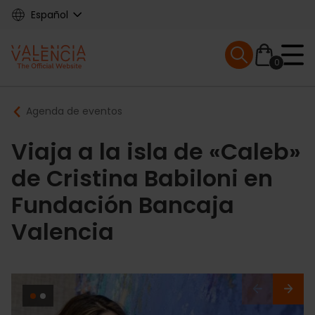
Skip
Español
to
main
Mobile menu ex
content
0
Main
Breadcrumb
Agenda de eventos
navigation
Viaja a la isla de «Caleb»
de Cristina Babiloni en
Fundación Bancaja
Valencia