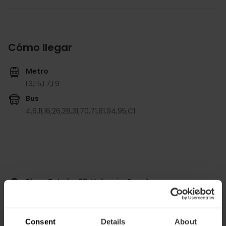
Cómo llegar
Metro
L3,
L5,
L7,
L9
Bus
4,
6,
11,
16,
26,
28,
31,
70,
71,
81,
94,
95,
C1
Plaza Tetuán, 23, Valencia, España
Consent
Details
About