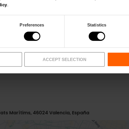
licy
.
Preferences
Statistics
Metro
Bus
ACCEPT SELECTION
L6,
L8
19,
92,
95
blats Marítims, 46024 Valencia, España