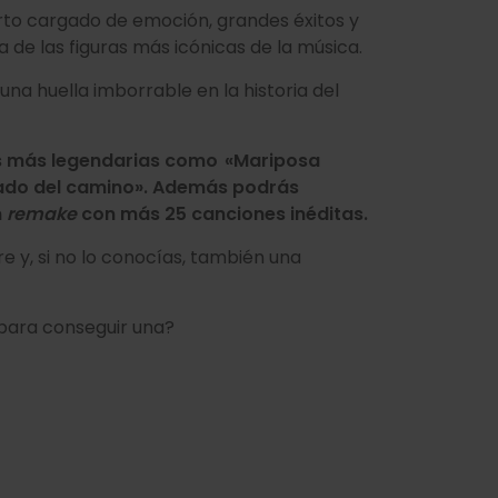
ierto cargado de emoción, grandes éxitos y
a de las figuras más icónicas de la música.
na huella imborrable en la historia del
nes más legendarias como «Mariposa
 lado del camino». Además podrás
n
remake
con más 25 canciones inéditas.
e y, si no lo conocías, también una
 para conseguir una?