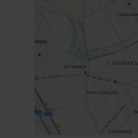
Close
sidebar
da
map
Get
your
location
Cómo llegar