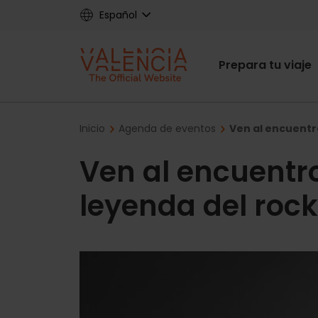
Skip
Español
to
main
Main
content
Prepara tu viaje
navigat
Breadcrumb
Inicio
Agenda de eventos
Ven al encuentro
Ven al encuentro
leyenda del rock