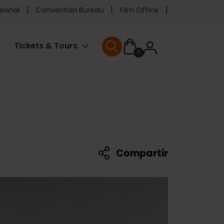
e
sional
Convention Bureau
Film Office
ader
User
Tickets & Tours
0
enu
User menu
accoun
menu
Compartir