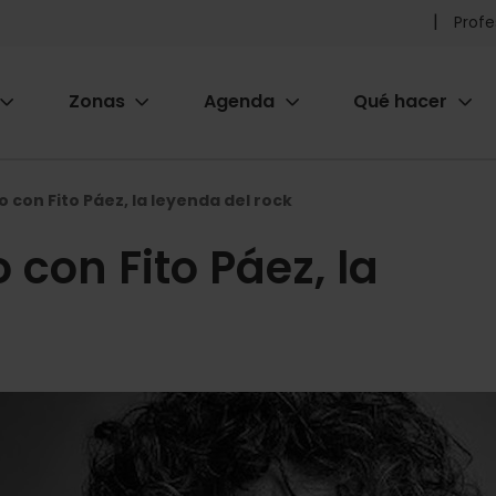
Pr
Profe
he
Zonas
Agenda
Qué hacer
m
ion
 con Fito Páez, la leyenda del rock
 con Fito Páez, la