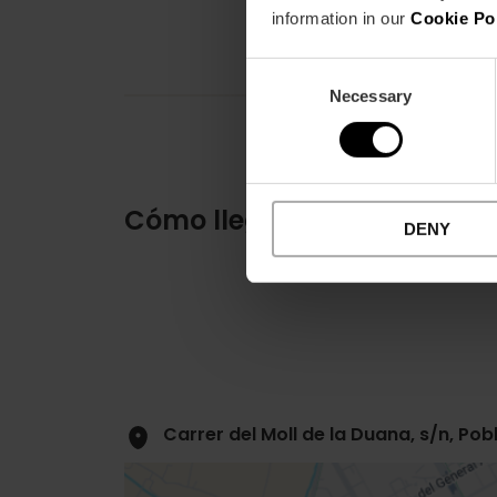
information in our
Cookie Po
Consent
Necessary
Selection
Cómo llegar
DENY
Carrer del Moll de la Duana, s/n, Po