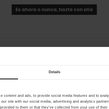
Es ahora o nunca, hazte con ella
Fecha
10/07/2025 - 10/07/2025
Details
Horarios
A las 22:00 h.
Tickets
e content and ads, to provide social media features and to analy
Desde 54 €.
 our site with our social media, advertising and analytics partn
 provided to them or that they’ve collected from your use of their