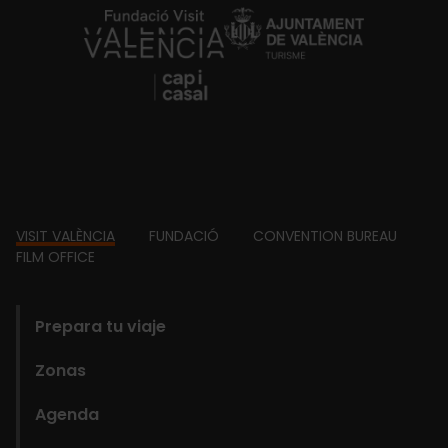
https://fundacion.visitvalencia.com/
Footer
VISIT VALÈNCIA
FUNDACIÓ
CONVENTION BUREAU
FILM OFFICE
domains
Prepara tu viaje
Zonas
Agenda