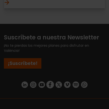
Suscríbete a nuestra Newsletter
¡No te pierdas los mejores planes para disfrutar en
València!
¡Suscríbete!
https://www.linkedin.com/company/turismo-valencia/mycompany/
https://www.instagram.com/visit_valencia/
https://www.youtube.com/user/Turisvale
https://www.facebook.com/turismov
https://twitter.com/Valenciatu
https://vimeo.com/visitva
https://open.spotif
https://api.whatsapp.com/se