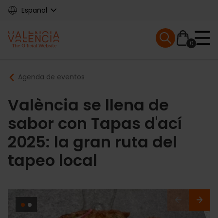
Skip
Español
to
main
Mobile menu ex
content
0
Main
Breadcrumb
Agenda de eventos
navigation
València se llena de
sabor con Tapas d'ací
2025: la gran ruta del
tapeo local