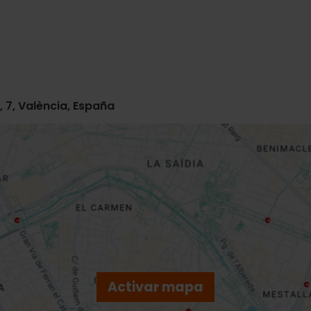
 7, València, España
Activar mapa