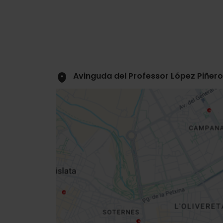
Avinguda del Professor López Piñero,
Close
sidebar
da
map
Get
your
location