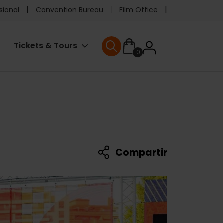
e
sional
Convention Bureau
Film Office
ader
User
Tickets & Tours
0
enu
User menu
accoun
menu
Compartir