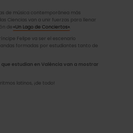
uelas de música contemporánea más
las Ciencias van a unir fuerzas para llenar
ión de
«Un Lago de Conciertos»
.
ríncipe Felipe va ser el escenario
r bandas formadas por estudiantes tanto de
 que estudian en València van a mostrar
 ritmos latinos, ¡de todo!