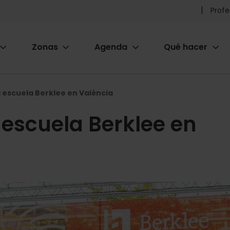
Pr
Profe
he
Zonas
Agenda
Qué hacer
m
ion
a escuela Berklee en València
 escuela Berklee en