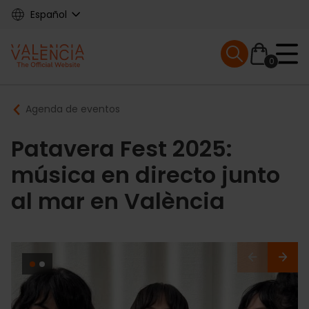
Skip
Español
to
main
Mobile menu ex
content
0
Main
Breadcrumb
Agenda de eventos
navigation
Patavera Fest 2025:
música en directo junto
al mar en València