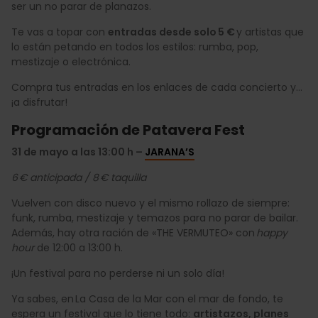
ser un no parar de planazos.
Te vas a topar con
entradas desde solo 5 €
y artistas que
lo están petando en todos los estilos: rumba, pop,
mestizaje o electrónica.
Compra tus entradas en los enlaces de cada concierto y…
¡a disfrutar!
Programación de Patavera Fest
31 de mayo a las 13:00 h –
JARANA’S
6 € anticipada / 8 € taquilla
Vuelven con disco nuevo y el mismo rollazo de siempre:
funk, rumba, mestizaje y temazos para no parar de bailar.
Además, hay otra ración de «THE VERMUTEO» con
happy
hour
de 12:00 a 13:00 h.
¡Un festival para no perderse ni un solo día!
Ya sabes, en La Casa de la Mar con el mar de fondo, te
espera un festival que lo tiene todo:
artistazos, planes