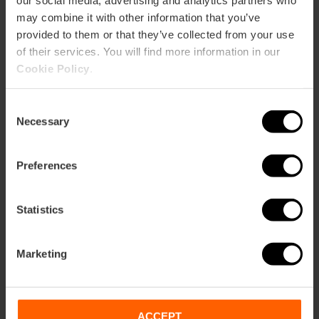
may combine it with other information that you’ve
Cómo llegar
provided to them or that they’ve collected from your use
of their services. You will find more information in our
Cookie Policy
.
Consent
Necessary
Selection
Preferences
Statistics
También te puede interesar
Marketing
ACCEPT