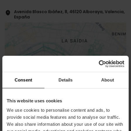
Avenida Blasco Ibáñez, 8, 46120 Alboraya, Valencia,
España
ose
Consent
Details
About
ebar
p
Activar mapa
r
This website uses cookies
ation
We use cookies to personalise content and ads, to
provide social media features and to analyse our traffic.
We also share information about your use of our site with
our social media, advertising and analytics partners who