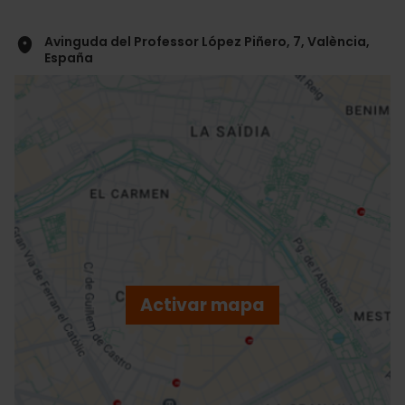
Avinguda del Professor López Piñero, 7, València,
España
ose
ebar
p
Activar mapa
r
ation