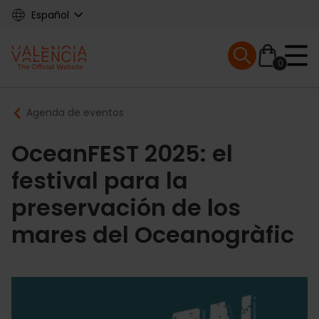
Skip
Español
to
main
Mobile menu ex
content
0
Main
Breadcrumb
Agenda de eventos
navigation
OceanFEST 2025: el
festival para la
preservación de los
mares del Oceanogràfic