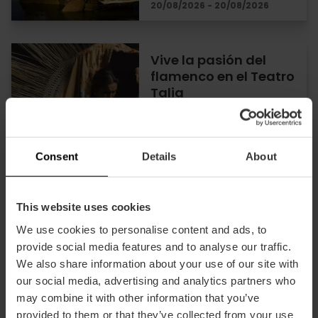
20/08/2026 - 20/08/2026
Vive la pasión del
flamenco en el Teatro
Talia
13/08/2026 - 13/08/2026
Consent
Details
About
This website uses cookies
Conciertos en Loco
Club, la sala más
We use cookies to personalise content and ads, to
ecléctica de València
provide social media features and to analyse our traffic.
We also share information about your use of our site with
our social media, advertising and analytics partners who
may combine it with other information that you’ve
07/08/2026 - 07/08/2026
provided to them or that they’ve collected from your use