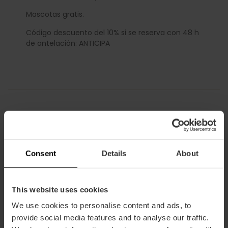
Mascotas gratis.
Código descuento del 10% si se reserva con 48 h
de antelación: ANTICIPA
Cómo llegar
Metro
Consent
Details
About
L3,
L5,
L9
Bus
This website uses cookies
6,
7,
8,
19,
35,
63,
67
We use cookies to personalise content and ads, to
provide social media features and to analyse our traffic.