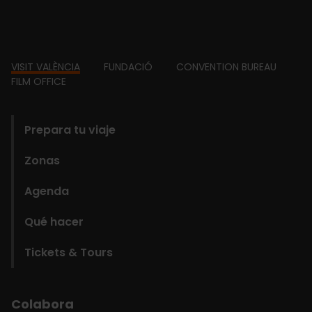
Footer
VISIT VALÈNCIA
FUNDACIÓ
CONVENTION BUREAU
FILM OFFICE
domains
Prepara tu viaje
Zonas
Agenda
Qué hacer
Tickets & Tours
Colabora