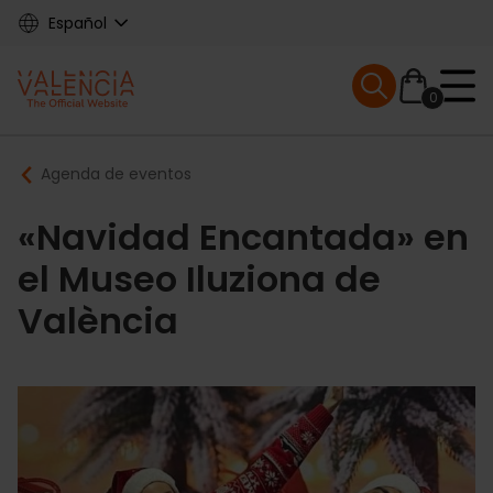
Skip
Español
to
main
Mobile menu ex
content
0
Main
Breadcrumb
Agenda de eventos
navigation
«Navidad Encantada» en
el Museo Iluziona de
València