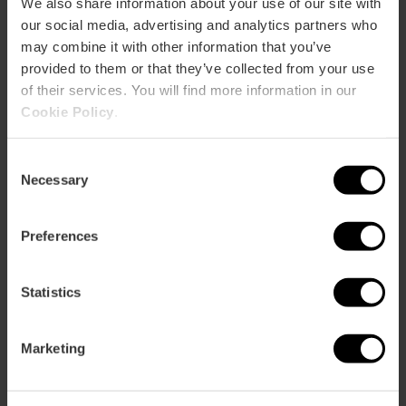
We also share information about your use of our site with
our social media, advertising and analytics partners who
may combine it with other information that you’ve
C. de Castelló, 20, Ensanche, 46004, Valencia,
provided to them or that they’ve collected from your use
España
of their services. You will find more information in our
Cookie Policy
.
Consent
Necessary
Selection
Preferences
ose
ebar
Statistics
p
Activar mapa
r
ation
Marketing