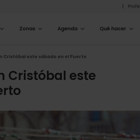
Pr
Profe
he
Zonas
Agenda
Qué hacer
m
ion
n Cristóbal este sábado en el Puerto
 Cristóbal este
erto