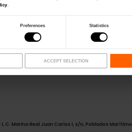
licy
.
Preferences
Statistics
ACCEPT SELECTION
Metro
Bus
L6,
L8
4,
19,
30,
92,
95
 I, C. Marina Real Juan Carlos I, s/n, Poblados Marítim