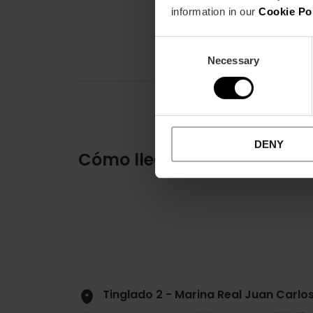
information in our
Cookie Po
Consent
Necessary
Selection
DENY
Cómo llegar
Tinglado 2 - Marina Real Juan Carlos