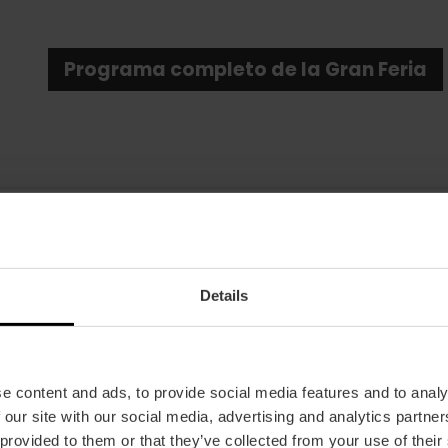
Programa completo de la Gran Feria
Fecha
Details
05/07/2025 - 05/07/2025
Horarios
A las 14:00 h.
e content and ads, to provide social media features and to analy
Tickets
 our site with our social media, advertising and analytics partn
Gratuita.
 provided to them or that they’ve collected from your use of their