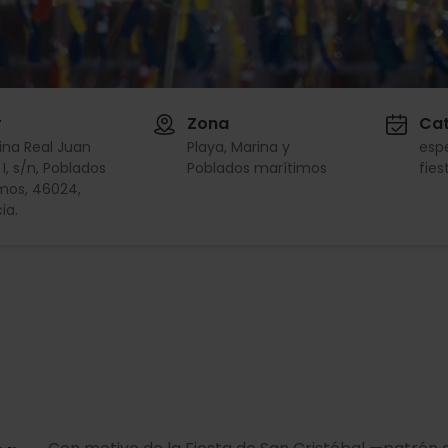
r
Zona
Cat
ina Real Juan
Playa, Marina y
esp
 I, s/n, Poblados
Poblados marítimos
fies
mos, 46024,
ia.