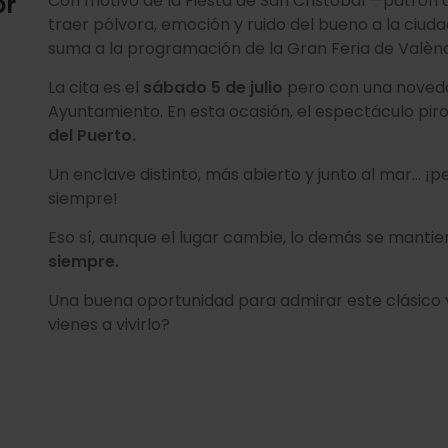
or
Con motivo de la Fiesta de San Cristóbal —patrón 
traer pólvora, emoción y ruido del bueno a la ciu
suma a la programación de la Gran Feria de Valèn
La cita es el
sábado 5 de julio
pero con una novedad
Ayuntamiento. En esta ocasión, el espectáculo pir
del Puerto.
Un enclave distinto, más abierto y junto al mar… ¡p
siempre!
Eso sí, aunque el lugar cambie, lo demás se mantie
siempre.
Una buena oportunidad para admirar este clásico 
vienes a vivirlo?