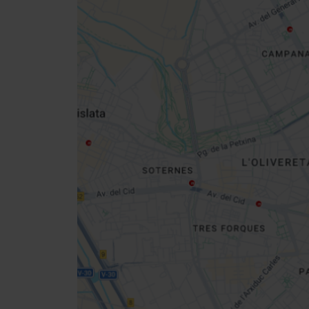
Close
sidebar
da
map
Get
your
location
Cómo llegar