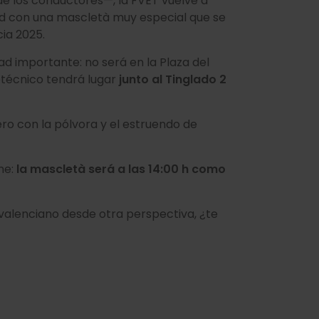
de los conductores—, la FVET vuelve a
dad con una mascletà muy especial que se
cia 2025.
 importante: no será en la Plaza del
otécnico tendrá lugar
junto al Tinglado 2
ero con la pólvora y el estruendo de
ne:
la mascletà será a las 14:00 h como
valenciano desde otra perspectiva, ¿te