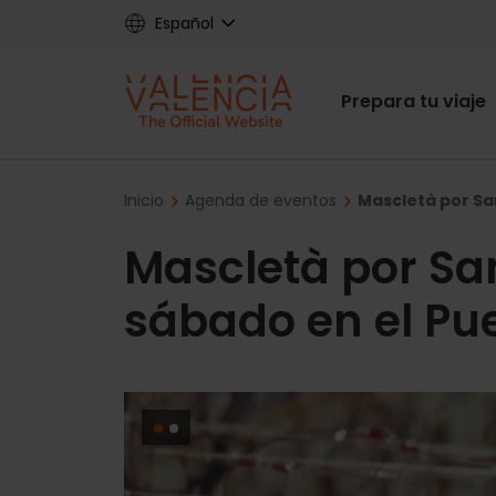
Skip
Español
to
main
Main
content
Prepara tu viaje
navigat
Breadcrumb
Inicio
Agenda de eventos
Mascletà por Sa
Mascletà por San
sábado en el Pu