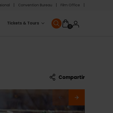
e
sional
Convention Bureau
Film Office
ader
User
Tickets & Tours
0
enu
User menu
accoun
menu
Compartir