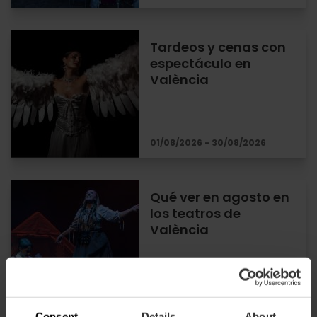
Tardeos y cenas con
espectáculo en
València
01/08/2026 - 30/08/2026
Qué ver en agosto en
los teatros de
València
01/08/2026 - 30/08/2026
Consent
Details
About