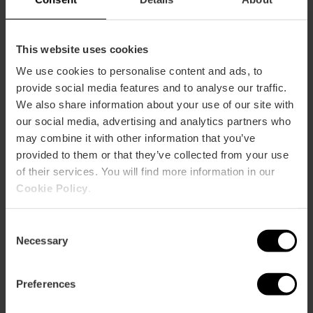
Tardeos en el Hotel
Las Arenas de
This website uses cookies
València
We use cookies to personalise content and ads, to
provide social media features and to analyse our traffic.
We also share information about your use of our site with
our social media, advertising and analytics partners who
29/07/2026 - 31/08/2026
may combine it with other information that you’ve
provided to them or that they’ve collected from your use
of their services. You will find more information in our
Circ Voramar: el
Cookie Policy
.
mayor festival de
circo vuelve a
València
Consent
Necessary
Selection
28/08/2026 - 06/09/2026
Preferences