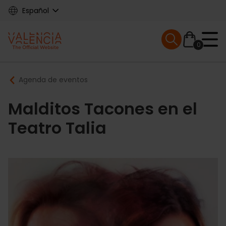
Skip
Español
to
main
Mobile menu ex
content
0
Main
Breadcrumb
Agenda de eventos
navigation
Malditos Tacones en el
Teatro Talia