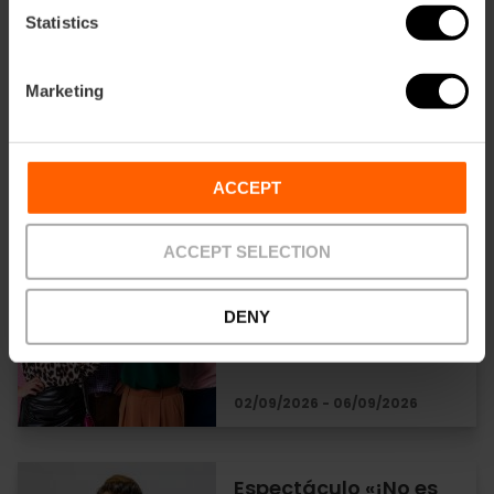
«Bota Antonia»: show
Statistics
de humor de Los
Morancos en València
Marketing
03/09/2026 - 06/09/2026
ACCEPT
Comedia «Miénteme»
ACCEPT SELECTION
en València
DENY
02/09/2026 - 06/09/2026
Espectáculo «¡No es