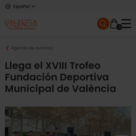
Skip
Español
to
main
Mobile menu ex
content
0
Main
Breadcrumb
Agenda de eventos
navigation
Llega el XVIII Trofeo
Fundación Deportiva
Municipal de València