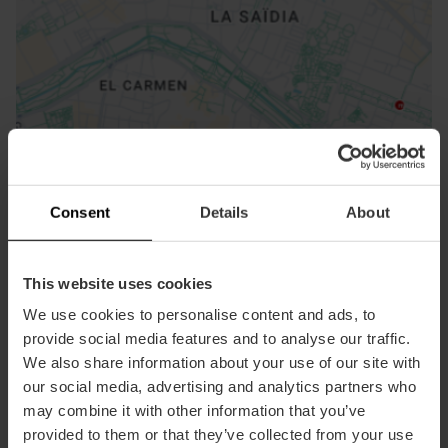
ose
ebar
p
Activar mapa
r
Consent
Details
About
ation
This website uses cookies
We use cookies to personalise content and ads, to
provide social media features and to analyse our traffic.
We also share information about your use of our site with
Cómo llegar
our social media, advertising and analytics partners who
may combine it with other information that you’ve
provided to them or that they’ve collected from your use