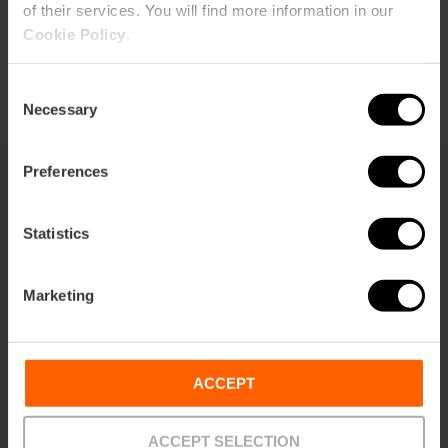
of their services. You will find more information in our
Cookie Policy
.
Consent
Necessary
Selection
Preferences
También te puede interesar
Statistics
Marketing
ACCEPT
ACCEPT SELECTION