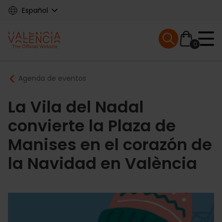
Skip
Español
to
main
Mobile menu ex
content
0
Main
Breadcrumb
Agenda de eventos
navigation
La Vila del Nadal
convierte la Plaza de
Manises en el corazón de
la Navidad en València