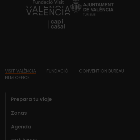
https://fundacion.visitvalencia.com/
Footer
VISIT VALÈNCIA
FUNDACIÓ
CONVENTION BUREAU
FILM OFFICE
domains
Prepara tu viaje
Zonas
Agenda