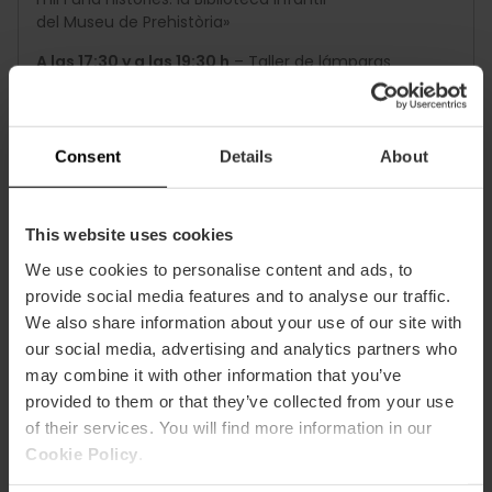
del Museu de Prehistòria»
A las 17:30 y a las 19:30 h
– Taller de lámparas
romanas «Lucernae lumine» en el Museo
de Prehistòria de València
De 19:30 a 20:00 h
– Cuentacuentos navideño:
Consent
Details
About
«Historias de pajes»
This website uses cookies
4 de enero
We use cookies to personalise content and ads, to
provide social media features and to analyse our traffic.
De 12:00 a 12:30 h
– Cuentacuentos navideño: «La
gran espera»
We also share information about your use of our site with
our social media, advertising and analytics partners who
De 19:30 a 20:00 h
– Teatro navideño: «El paje se
may combine it with other information that you’ve
anticipa al día de Reyes»
provided to them or that they’ve collected from your use
of their services. You will find more information in our
Cookie Policy
.
5 de enero