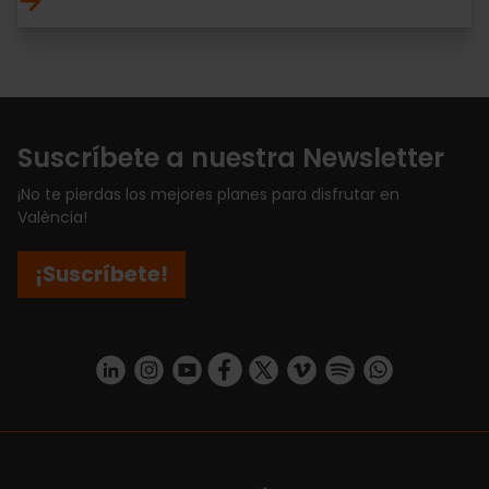
Suscríbete a nuestra Newsletter
¡No te pierdas los mejores planes para disfrutar en
València!
¡Suscríbete!
https://www.linkedin.com/company/turismo-valencia/mycompany/
https://www.instagram.com/visit_valencia/
https://www.youtube.com/user/Turisvale
https://www.facebook.com/turismov
https://twitter.com/Valenciatu
https://vimeo.com/visitva
https://open.spotif
https://api.whatsapp.com/se