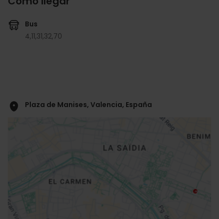
Cómo llegar
Bus
4,
11,
31,
32,
70
Plaza de Manises, Valencia, España
ose