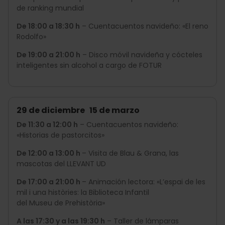
de ranking mundial
De 18:00 a 18:30 h
– Cuentacuentos navideño: «El reno
Rodolfo»
De 19:00 a 21:00 h
– Disco móvil navideña y cócteles
inteligentes sin alcohol a cargo de FOTUR
29 de diciembre 15 de marzo
De 11:30 a 12:00 h
– Cuentacuentos navideño:
«Historias de pastorcitos»
De 12:00 a 13:00 h
– Visita de Blau & Grana, las
mascotas del LLEVANT UD
De 17:00 a 21:00 h
– Animación lectora: «L’espai de les
mil i una històries: la Biblioteca Infantil
del Museu de Prehistòria»
A las 17:30 y a las 19:30 h
– Taller de lámparas