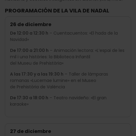
PROGRAMACIÓN DE LA VILA DE NADAL
26 de diciembre
De 12:00 a 12:30 h
– Cuentacuentos: «El hada de la
Navidad»
De 17:00 a 21:00 h
– Animación lectora: «L’espai de les
mil i una històries: la Biblioteca Infantil
del Museu de Prehistòria»
A las 17:30 y a las 19:30 h
– Taller de lámparas
romanas «Lucernae lumine» en el Museo
de Prehistòria de València
De 17:30 a 18:00 h
– Teatro navideño: «El gran
karaoke»
27 de diciembre