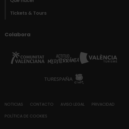
Qué hacer
Tickets & Tours
Colabora
Footer
NOTICIAS
CONTACTO
AVISO LEGAL
PRIVACIDAD
about
POLÍTICA DE COOKIES