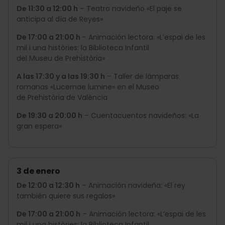
De 11:30 a 12:00 h
– Teatro navideño «El paje se
anticipa al día de Reyes»
De 17:00 a 21:00 h
– Animación lectora: «L’espai de les
mil i una històries: la Biblioteca Infantil
del Museu de Prehistòria»
A las 17:30 y a las 19:30 h
– Taller de lámparas
romanas «Lucernae lumine» en el Museo
de Prehistòria de València
De 19:30 a 20:00 h
– Cuentacuentos navideños: «La
gran espera»
3 de enero
De 12:00 a 12:30 h
– Animación navideña: «El rey
también quiere sus regalos»
De 17:00 a 21:00 h
– Animación lectora: «L’espai de les
mil i una històries: la Biblioteca Infantil