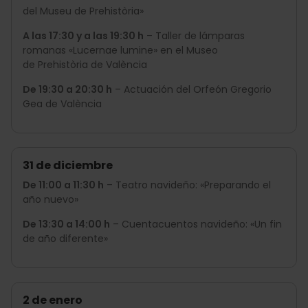
del Museu de Prehistòria»
A las 17:30 y a las 19:30 h
– Taller de lámparas
romanas «Lucernae lumine» en el Museo
de Prehistòria de València
De 19:30 a 20:30 h
– Actuación del Orfeón Gregorio
Gea de València
31 de diciembre
De 11:00 a 11:30 h
– Teatro navideño: «Preparando el
año nuevo»
De 13:30 a 14:00 h
– Cuentacuentos navideño: «Un fin
de año diferente»
2 de enero