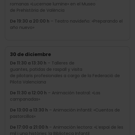
romanas «Lucernae lumine» en el Museo
de Prehistòria de València
De 19:30 a 20:00 h
– Teatro navideño: «Preparando el
año nuevo»
30 de diciembre
De 11:30 a 13:30 h
– Talleres de
guantes, patidas de raspall y visita
de pilotaris profesionales a cargo de la Federació de
Pilota Valenciana
De 11:30 a 12:00 h
– Animación teatral: «Las
campanadas»
De 13:00 a 13:30 h
– Animación infantil: «Cuentos de
pastorcillos»
De 17:00 a 21:00 h
– Animación lectora: «L’espai de les
mil i una històries: la Biblioteca Infantil