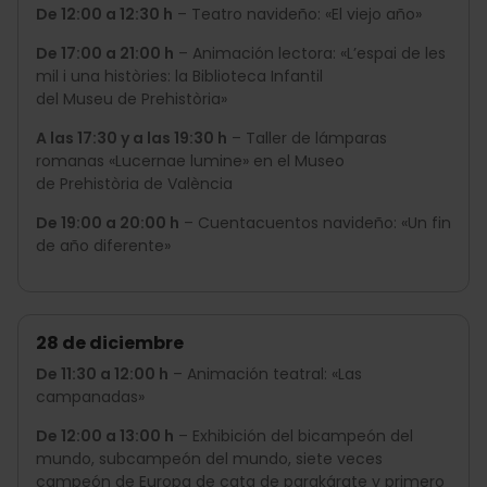
De 12:00 a 12:30 h
– Teatro navideño: «El viejo año»
De 17:00 a 21:00 h
– Animación lectora: «L’espai de les
mil i una històries: la Biblioteca Infantil
del Museu de Prehistòria»
A las 17:30 y a las 19:30 h
– Taller de lámparas
romanas «Lucernae lumine» en el Museo
de Prehistòria de València
De 19:00 a 20:00 h
– Cuentacuentos navideño: «Un fin
de año diferente»
28 de diciembre
De 11:30 a 12:00 h
– Animación teatral: «Las
campanadas»
De 12:00 a 13:00 h
– Exhibición del bicampeón del
mundo, subcampeón del mundo, siete veces
campeón de Europa de cata de parakárate y primero