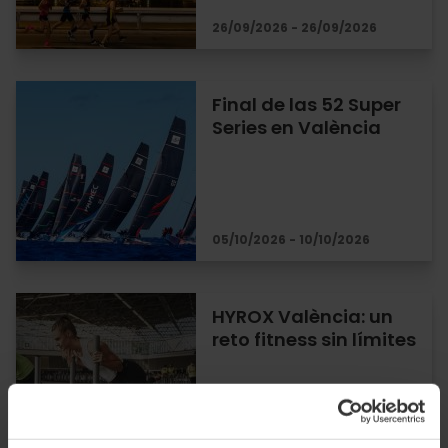
26/09/2026 - 26/09/2026
Final de las 52 Super
Series en València
05/10/2026 - 10/10/2026
HYROX València: un
reto fitness sin límites