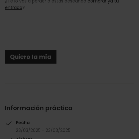
¿Te lo vas a perder o estás deseando
comprar ya tu
entrada
?
Quiero la mía
Información práctica
Fecha
23/03/2025 - 23/03/2025