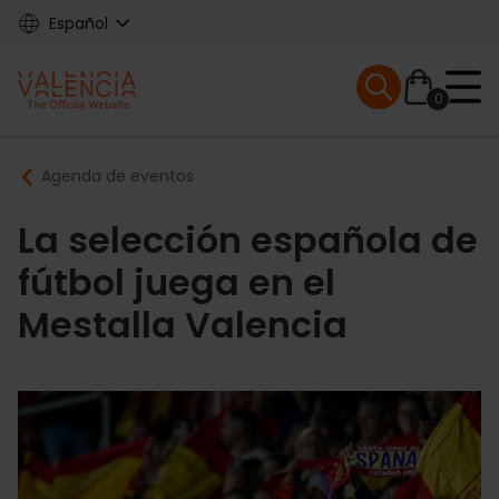
Skip
Español
to
main
Mobile menu ex
content
0
Main
Breadcrumb
Agenda de eventos
navigation
La selección española de
fútbol juega en el
Mestalla Valencia