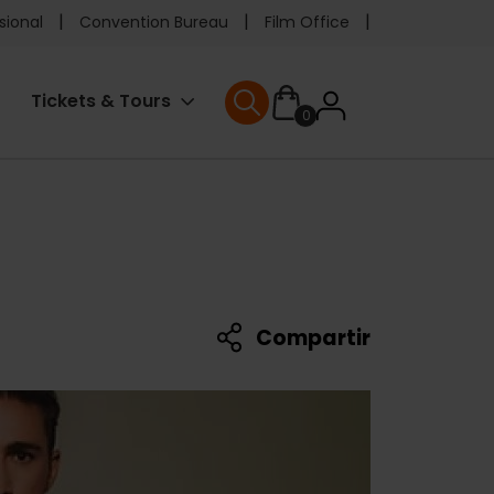
e
sional
Convention Bureau
Film Office
ader
User
Tickets & Tours
0
enu
User menu
accoun
menu
Compartir