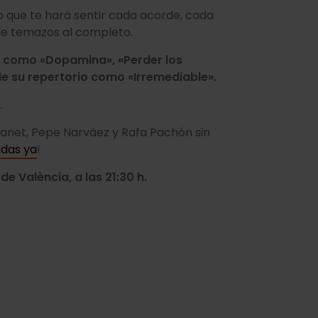
 que te hará sentir cada acorde, cada
 de temazos al completo.
 como «Dopamina», «Perder los
de su repertorio como «Irremediable».
n.
o Banet, Pepe Narváez y Rafa Pachón sin
das ya
!
de València, a las 21:30 h.