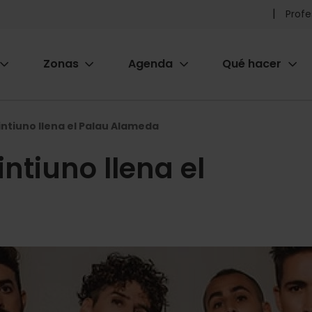
Pr
Profe
he
Zonas
Agenda
Qué hacer
m
ion
intiuno llena el Palau Alameda
ntiuno llena el