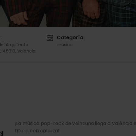
r
Categoría
del Arquitecto
música
, 46010, València.
¡La música pop-rock de Veintiuno llega a València 
títere con cabeza!
d