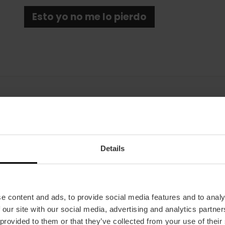
Esto yo no me lo pierdo
Fecha
25/04/2025 - 25/04/2025
Details
Horarios
Apertura de puertas a las 20:30 h.
Inicio del concierto a las 21:30 h.
e content and ads, to provide social media features and to analy
Tickets
 our site with our social media, advertising and analytics partn
27 €.
 provided to them or that they’ve collected from your use of their