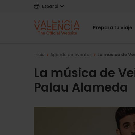
Skip
Español
to
main
Main
content
Prepara tu viaje
navigat
Breadcrumb
Inicio
Agenda de eventos
La música de Ve
La música de Vei
Palau Alameda