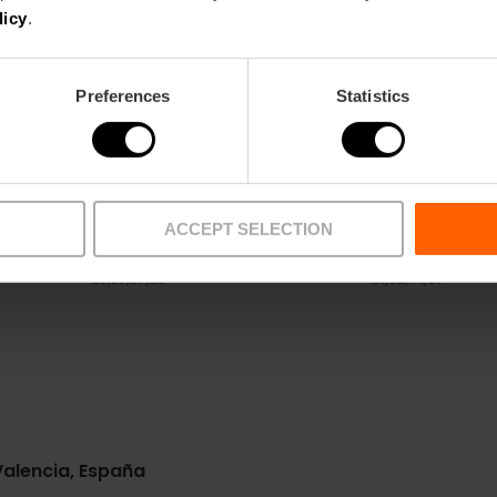
licy
.
Preferences
Statistics
ACCEPT SELECTION
Metro
Bus
L3,
L5,
L7,
L9
31,
32,
71,
81
 Valencia, España