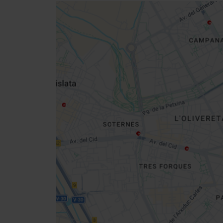
Close
sidebar
da
map
Get
your
location
Cómo llegar