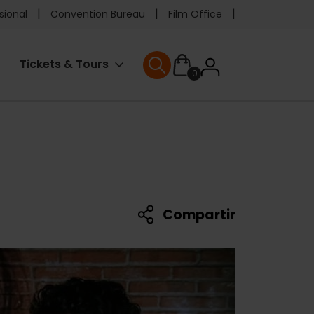
e
sional
Convention Bureau
Film Office
ader
User
Tickets & Tours
0
enu
User menu
accoun
menu
Compartir