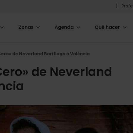
Pr
Profe
he
Zonas
Agenda
Qué hacer
m
ion
Cero» de Neverland Bari llega a València
Cero» de Neverland
ència