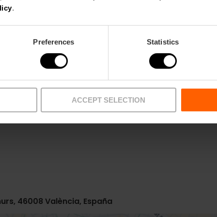
licy
.
Preferences
Statistics
ACCEPT SELECTION
Metro
Bus
L1,
L2,
L3,
L5,
L9
67,
70,
72,
93
amurs, 46008 València, España