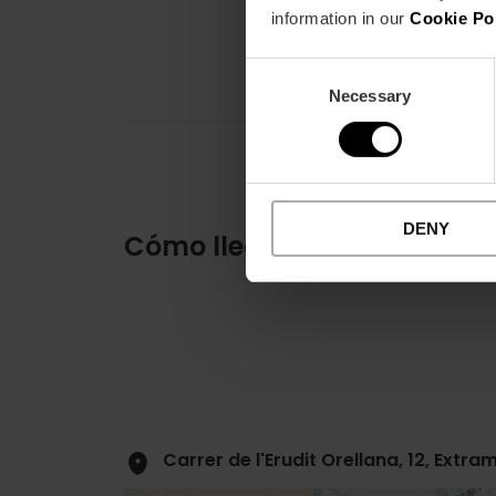
information in our
Cookie Po
Consent
Necessary
Selection
DENY
Cómo llegar
Carrer de l'Erudit Orellana, 12, Extr