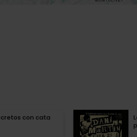
ecretos con cata
L
p