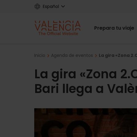
Skip
Español
to
main
Main
content
Prepara tu viaje
navigat
Breadcrumb
Inicio
Agenda de eventos
La gira «Zona 2.
La gira «Zona 2.
Bari llega a Val