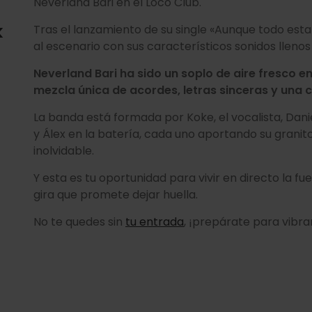
Neverland Bari en el Loco Club.
k
Tras el lanzamiento de su single «Aunque todo estal
al escenario con sus característicos sonidos llenos
Neverland Bari ha sido un soplo de aire fresco e
mezcla única de acordes, letras sinceras y una c
La banda está formada por Koke, el vocalista, Daniel
y Álex en la batería, cada uno aportando su grani
inolvidable.
Y esta es tu oportunidad para vivir en directo la f
gira que promete dejar huella.
No te quedes sin
tu entrada
, ¡prepárate para vibr