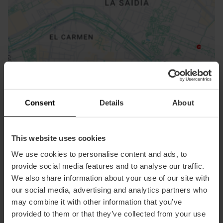
ose
ebar
p
Activar mapa
r
Consent
Details
About
ation
This website uses cookies
We use cookies to personalise content and ads, to
provide social media features and to analyse our traffic.
Cómo llegar
We also share information about your use of our site with
our social media, advertising and analytics partners who
may combine it with other information that you’ve
provided to them or that they’ve collected from your use