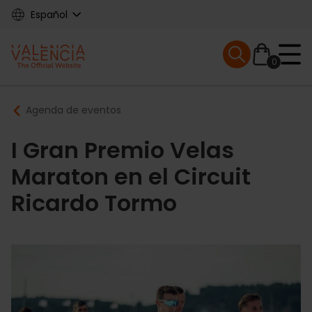
Skip
Español
to
main
Mobile menu ex
content
0
Main
Breadcrumb
Agenda de eventos
navigation
I Gran Premio Velas
Maraton en el Circuit
Ricardo Tormo