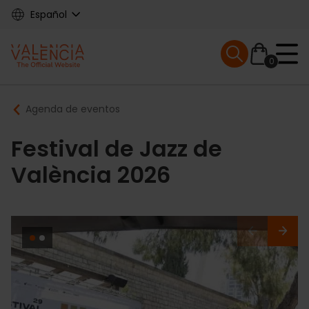
Skip
Español
to
main
Mobile menu ex
content
0
Main
Breadcrumb
Agenda de eventos
navigation
Festival de Jazz de
València 2026