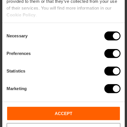
provided to them or that they’ve collected from your use
of their services. You will find more information in our
Cookie Policy
.
Consent
Necessary
Selection
Cómo llegar
Preferences
Metro
L5,
L7
Bus
Statistics
18,
19,
94,
C3
Marketing
ACCEPT
30 Passeig de l'Albereda, València, 46023