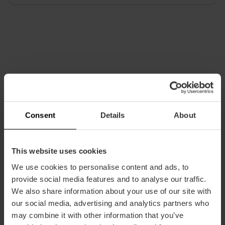
Consent
Details
About
Información práctica
Fecha
This website uses cookies
18/07/2026 - 18/07/2026
We use cookies to personalise content and ads, to
Horarios
provide social media features and to analyse our traffic.
Consultar cada concierto.
We also share information about your use of our site with
Tickets
our social media, advertising and analytics partners who
Consultar cada concierto.
may combine it with other information that you’ve